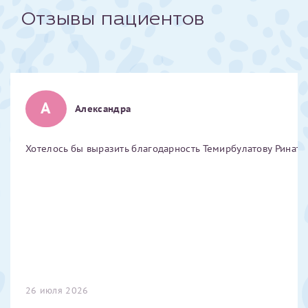
Отзывы пациентов
Отчество*
ИНН Налогоплательщика*
А
Александра
налогоплательщик, тот, кто будет получать вычет - ФИО
налогоплательщика
Хотелось бы выразить благодарность Темирбулатову Ринату 
За год/годы
2022
2023
2024
2025
26 июля 2026