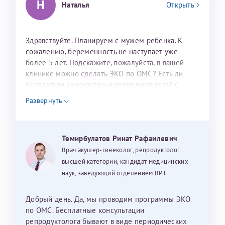
Н
Наталья
Открыть
налогоплательщика* (основной разворот с фотографией,
вашими данными и местом выдачи)
Здравствуйте. Планируем с мужем ребенка. К
сожалению, беременность не наступает уже
более 5 лет. Подскажите, пожалуйста, в вашей
клинике можно сделать ЭКО по ОМС? Есть ли
бесплатная консультация репродуктолога? С
уважением, Наталья Баранова.
Развернуть
Александра
Темирбулатов Ринат Рафаилевич
Врач акушер-гинеколог, репродуктолог
Хотелось бы выразить благодарность Темирбулатову
высшей категории, кандидат медицинских
Ринату Рафаильевичу. Словами не описать, на сколько
наук, заведующий отделением ВРТ
мы ему благодарны. Благодаря ему мы стали
счастливыми родителями доченьки, которой
исполнилось вчера пол года. Ринат Рафаильевич
Добрый день. Да, мы проводим программы ЭКО
волшебник, который исполнил нашу очень давнюю
по ОМС. Бесплатные консультации
мечту. Забеременеть не получалось на протяжении
репродуктолога бывают в виде периодических
Нажимая кнопку "Отправить" соглашаюсь с
Политикой