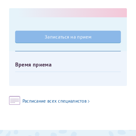
Оставить отзыв
Принимаю условия
Соглашения на обработку
Отчество*
персональных данных
Записаться на прием
Записаться на прием
Дата рождения*
Время приема
Для предоставления в налоговые органы Российской
Федерации, выписать ее на имя:
Фамилия*
Расписание всех специалистов
Имя*