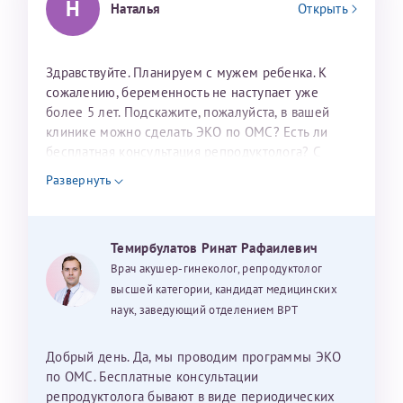
Н
Наталья
Открыть
налогоплательщика* (основной разворот с фотографией,
вашими данными и местом выдачи)
Здравствуйте. Планируем с мужем ребенка. К
сожалению, беременность не наступает уже
более 5 лет. Подскажите, пожалуйста, в вашей
клинике можно сделать ЭКО по ОМС? Есть ли
бесплатная консультация репродуктолога? С
уважением, Наталья Баранова.
Развернуть
Александра
Темирбулатов Ринат Рафаилевич
Врач акушер-гинеколог, репродуктолог
Хотелось бы выразить благодарность Темирбулатову
высшей категории, кандидат медицинских
Ринату Рафаильевичу. Словами не описать, на сколько
наук, заведующий отделением ВРТ
мы ему благодарны. Благодаря ему мы стали
счастливыми родителями доченьки, которой
исполнилось вчера пол года. Ринат Рафаильевич
Добрый день. Да, мы проводим программы ЭКО
волшебник, который исполнил нашу очень давнюю
по ОМС. Бесплатные консультации
мечту. Забеременеть не получалось на протяжении
репродуктолога бывают в виде периодических
Нажимая кнопку "Отправить" соглашаюсь с
Политикой