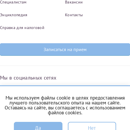
Специалистам
Вакансии
Энциклопедия
Контакты
Справка для налоговой
Записаться на прием
Мы в социальных сетях
Мы используем файлы cookie в целях предоставления
Вконтакте
Одноклассники
Яндекс.Дзен
Telegram
Max
лучшего пользовательского опыта на нашем сайте.
Оставаясь на сайте, вы соглашаетесь с
использованием
файлов cookies
.
ЗАПИСЬ
Комендантский проспект, 53/1A
Да
Нет