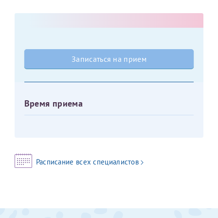
Оставить отзыв
Принимаю условия
Соглашения на обработку
Отчество*
персональных данных
Записаться на прием
Записаться на прием
Дата рождения*
Время приема
Для предоставления в налоговые органы Российской
Федерации, выписать ее на имя:
Фамилия*
Расписание всех специалистов
Имя*