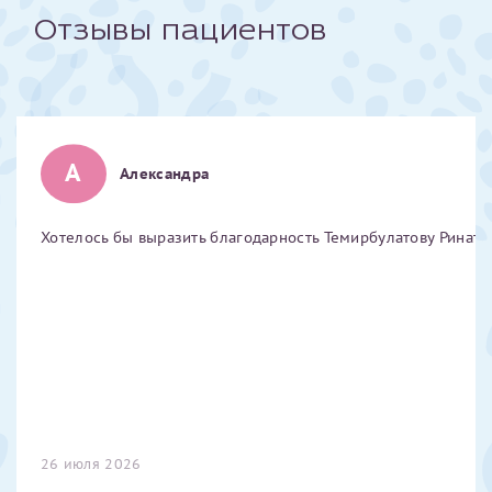
Отзывы пациентов
Отчество*
ИНН Налогоплательщика*
А
Александра
налогоплательщик, тот, кто будет получать вычет - ФИО
налогоплательщика
Хотелось бы выразить благодарность Темирбулатову Ринату 
За год/годы
2022
2023
2024
2025
26 июля 2026