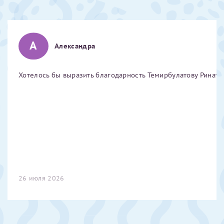
Отчество*
А
Александра
ИНН Налогоплательщика*
Хотелось бы выразить благодарность Темирбулатову Ринату 
налогоплательщик, тот, кто будет получать вычет - ФИО
налогоплательщика
За год/годы
2022
2023
26 июля 2026
2024
2025