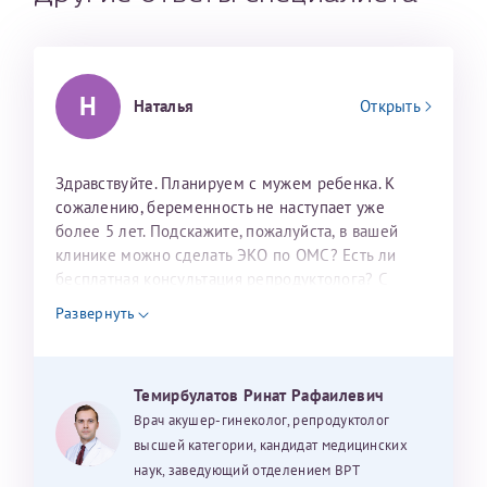
налогоплательщика* (основной разворот с фотографией,
вашими данными и местом выдачи)
Н
Наталья
Открыть
Здравствуйте. Планируем с мужем ребенка. К
сожалению, беременность не наступает уже
более 5 лет. Подскажите, пожалуйста, в вашей
клинике можно сделать ЭКО по ОМС? Есть ли
Александра
бесплатная консультация репродуктолога? С
уважением, Наталья Баранова.
Развернуть
Хотелось бы выразить благодарность Темирбулатову
Темирбулатов Ринат Рафаилевич
Ринату Рафаильевичу. Словами не описать, на сколько
Врач акушер-гинеколог, репродуктолог
мы ему благодарны. Благодаря ему мы стали
высшей категории, кандидат медицинских
счастливыми родителями доченьки, которой
наук, заведующий отделением ВРТ
исполнилось вчера пол года. Ринат Рафаильевич
Нажимая кнопку "Отправить" соглашаюсь с
Политикой