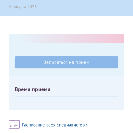
8 августа 2026
Оставить отзыв
Принимаю условия
Соглашения на обработку
Отчество*
персональных данных
Записаться на прием
Дата рождения*
Записаться на прием
Для предоставления в налоговые органы Российской
Федерации, выписать ее на имя:
Время приема
Фамилия*
Имя*
Расписание всех специалистов