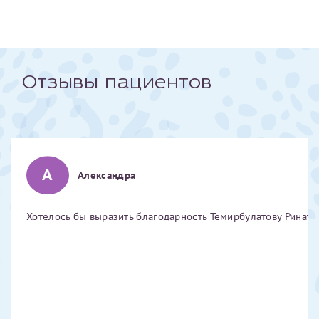
Отчество*
ИНН Налогоплательщика*
Отзывы пациентов
налогоплательщик, тот, кто будет получать вычет - ФИО
налогоплательщика
А
Александра
За год/годы
Хотелось бы выразить благодарность Темирбулатову Ринату 
2022
2023
2024
2025