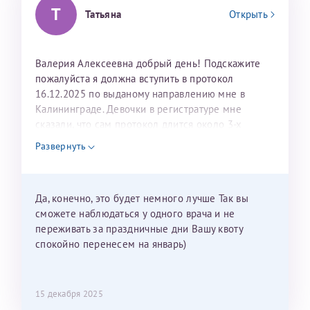
Т
Татьяна
Открыть
Валерия Алексеевна добрый день! Подскажите
пожалуйста я должна вступить в протокол
16.12.2025 по выданому направлению мне в
Калининграде. Девочки в регистратуре мне
сказали, что сам протокол длится около 3-х
недель и 3 недели я должна находится в Питере.
Развернуть
Можно мне новый год провести в Калининграде и
приехать к Вам в январе? Будут ли действовать
мои направления?
Да, конечно, это будет немного лучше Так вы
сможете наблюдаться у одного врача и не
переживать за праздничные дни Вашу квоту
спокойно перенесем на январь)
15 декабря 2025