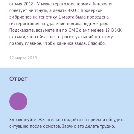
от мая 2018г. У мужа тератозооспермия. Гинеколог
первом заявлении. После отправки готового документа
О каком враче расскажете?
Электронная почта*
Наши специалисты готовы помочь вам, предоставив
советует не тянуть, а делать ЭКО с проверкой
изменения и переоформление справки на другого
общую информацию и рекомендации на основе
эмбрионов на генетику. 1 марта была проведена
налогоплательщика не выполняются
. Пожалуйста,
ваших вопросов. Задайте ваш вопрос,
гистероскопия на удаление полипа эндометрия.
внимательно проверяйте все данные перед отправкой
и мы постараемся ответить на него как можно
Ваш отзыв
Подскажите, возьмете ли по ОМС с амг менее 1? В ЖК
заявки.
скорее.
Номер телефона*
сказали, что сейчас нет строгих указаний по этому
поводу, главное, чтобы клиника взяла. Спасибо.
После отправки заявки вы получите письмо на указанную
Я подтверждаю, что ознакомился с уведомлением,
электронную почту с подтверждением «
Заявка на справку
приведённым выше.
принята
». Если письмо не поступит, пожалуйста, свяжитесь
12 марта 2019
Номер медицинской карты МЦРМ
с МЦРМ для уточнения информации.
Далее
Ответ
Заявление
Сдать спермограмму
Прошу выдать справку об оказанных медицинских услугах
следующим пациентам:
Прикрепить файлы
Выберите специальность врача
Фамилия*
Здравствуйте. Желательно подойти на прием и обсудить
Или введите его имя
ситуацию после осмотра. Заочно это делать трудно.
Принимаю условия
Соглашения на обработку
Имя*
персональных данных