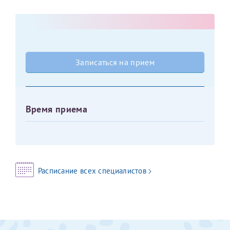
Оставить отзыв
Принимаю условия
Соглашения на обработку
Отчество*
персональных данных
Записаться на прием
Записаться на прием
Дата рождения*
Время приема
Для предоставления в налоговые органы Российской
Федерации, выписать ее на имя:
Фамилия*
Расписание всех специалистов
Имя*