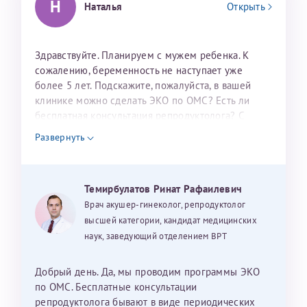
Н
Наталья
Открыть
налогоплательщика* (основной разворот с фотографией,
вашими данными и местом выдачи)
Здравствуйте. Планируем с мужем ребенка. К
сожалению, беременность не наступает уже
более 5 лет. Подскажите, пожалуйста, в вашей
клинике можно сделать ЭКО по ОМС? Есть ли
бесплатная консультация репродуктолога? С
уважением, Наталья Баранова.
Развернуть
Александра
Темирбулатов Ринат Рафаилевич
Врач акушер-гинеколог, репродуктолог
Хотелось бы выразить благодарность Темирбулатову
высшей категории, кандидат медицинских
Ринату Рафаильевичу. Словами не описать, на сколько
наук, заведующий отделением ВРТ
мы ему благодарны. Благодаря ему мы стали
счастливыми родителями доченьки, которой
исполнилось вчера пол года. Ринат Рафаильевич
Добрый день. Да, мы проводим программы ЭКО
волшебник, который исполнил нашу очень давнюю
по ОМС. Бесплатные консультации
мечту. Забеременеть не получалось на протяжении
репродуктолога бывают в виде периодических
Нажимая кнопку "Отправить" соглашаюсь с
Политикой