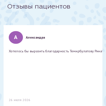
Отзывы пациентов
Отчество*
ИНН Налогоплательщика*
А
Александра
налогоплательщик, тот, кто будет получать вычет - ФИО
налогоплательщика
Хотелось бы выразить благодарность Темирбулатову Ринату 
За год/годы
2022
2023
2024
2025
26 июля 2026