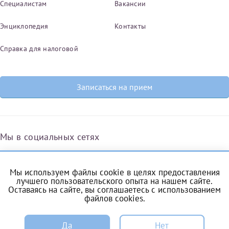
Специалистам
Вакансии
Энциклопедия
Контакты
Справка для налоговой
Записаться на прием
Мы в социальных сетях
Мы используем файлы cookie в целях предоставления
Вконтакте
Одноклассники
Яндекс.Дзен
Telegram
Max
лучшего пользовательского опыта на нашем сайте.
Оставаясь на сайте, вы соглашаетесь с
использованием
файлов cookies
.
ЗАПИСЬ
Комендантский проспект, 53/1A
Да
Нет