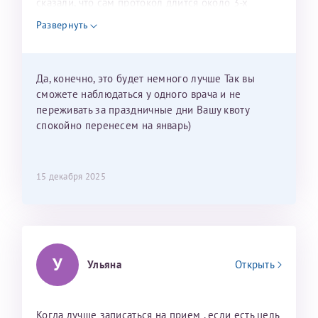
сказали, что сам протокол длится около 3-х
недель и 3 недели я должна находится в Питере.
Развернуть
Можно мне новый год провести в Калининграде и
приехать к Вам в январе? Будут ли действовать
мои направления?
Да, конечно, это будет немного лучше Так вы
сможете наблюдаться у одного врача и не
переживать за праздничные дни Вашу квоту
спокойно перенесем на январь)
15 декабря 2025
У
Ульяна
Открыть
Когда лучше записаться на прием , если есть цель