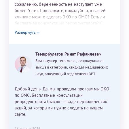
налогоплательщика* (основной разворот с фотографией,
сожалению, беременность не наступает уже
более 5 лет. Подскажите, пожалуйста, в вашей
вашими данными и местом выдачи)
клинике можно сделать ЭКО по ОМС? Есть ли
бесплатная консультация репродуктолога? С
уважением, Наталья Баранова.
Развернуть
Александра
Темирбулатов Ринат Рафаилевич
Врач акушер-гинеколог, репродуктолог
высшей категории, кандидат медицинских
наук, заведующий отделением ВРТ
Хотелось бы выразить благодарность Темирбулатову
Ринату Рафаильевичу. Словами не описать, на сколько
мы ему благодарны. Благодаря ему мы стали
Добрый день. Да, мы проводим программы ЭКО
счастливыми родителями доченьки, которой
по ОМС. Бесплатные консультации
исполнилось вчера пол года. Ринат Рафаильевич
репродуктолога бывают в виде периодических
волшебник, который исполнил нашу очень давнюю
акций, за которыми нужно следить на нашем
мечту. Забеременеть не получалось на протяжении
сайте.
10 лет. Потом начались операции по женски
(вылазили кисты на яичниках), после которых мне
Нажимая кнопку "Отправить" соглашаюсь с
16 января 2026
Политикой