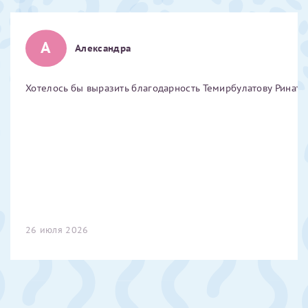
Отчество*
А
Александра
ИНН Налогоплательщика*
Хотелось бы выразить благодарность Темирбулатову Ринату 
налогоплательщик, тот, кто будет получать вычет - ФИО
налогоплательщика
За год/годы
2022
26 июля 2026
2023
2024
2025