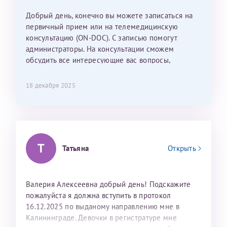
Наталью Викторовну. Тоже очень душевный человек.
С ней общение было, как с давней знакомой, очень
Добрый день, конечно вы можете записаться на
лёгкое и простое. Вообще в данной клинике весь
первичный прием или на телемедицинскую
персонал очень вежливый и чуткий, прям приятно
консультацию (ON-DOC). С записью помогут
находиться. Мы собираемся туда ещё за вторым
администраторы. На консультации сможем
ребёнком, и конечно же только к Ринату
обсудить все интересующие вас вопросы,
Рафаильевичу, нашему волшебнику, без каких либо
составить план подготовки и лечения.
сомнений.
18 декабря 2025
Темирбулатов Ринат Рафаилевич
Репродуктологи
Т
26 июля 2026
Татьяна
Открыть
Валерия Алексеевна добрый день! Подскажите
пожалуйста я должна вступить в протокол
16.12.2025 по выданому направлению мне в
Калининграде. Девочки в регистратуре мне