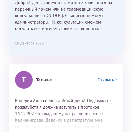
Добрый день, конечно вы можете записаться на
С ней общение было, как с давней знакомой, очень
первичный прием или на телемедицинскую
лёгкое и простое. Вообще в данной клинике весь
консультацию (ON-DOC). С записью помогут
персонал очень вежливый и чуткий, прям приятно
администраторы. На консультации сможем
находиться. Мы собираемся туда ещё за вторым
обсудить все интересующие вас вопросы,
ребёнком, и конечно же только к Ринату
составить план подготовки и лечения.
Рафаильевичу, нашему волшебнику, без каких либо
сомнений.
18 декабря 2025
Темирбулатов Ринат Рафаилевич
Репродуктологи
Т
Татьяна
Открыть
26 июля 2026
Валерия Алексеевна добрый день! Подскажите
пожалуйста я должна вступить в протокол
16.12.2025 по выданому направлению мне в
Калининграде. Девочки в регистратуре мне
сказали, что сам протокол длится около 3-х