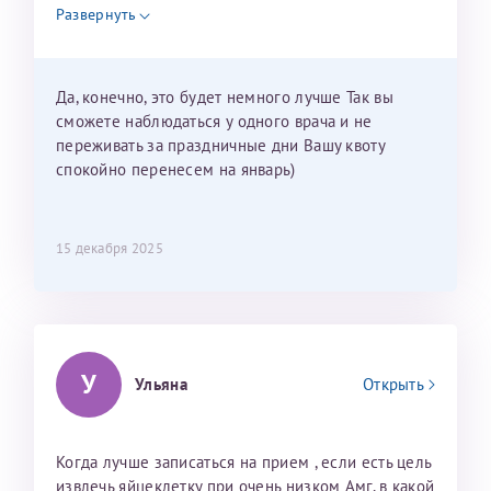
недель и 3 недели я должна находится в Питере.
Развернуть
Можно мне новый год провести в Калининграде и
приехать к Вам в январе? Будут ли действовать
мои направления?
Да, конечно, это будет немного лучше Так вы
сможете наблюдаться у одного врача и не
переживать за праздничные дни Вашу квоту
спокойно перенесем на январь)
15 декабря 2025
У
Ульяна
Открыть
Когда лучше записаться на прием , если есть цель
извлечь яйцеклетку при очень низком Амг, в какой