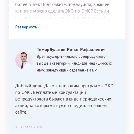
налогоплательщика* (основной разворот с фотографией,
более 5 лет. Подскажите, пожалуйста, в вашей
клинике можно сделать ЭКО по ОМС? Есть ли
вашими данными и местом выдачи)
бесплатная консультация репродуктолога? С
уважением, Наталья Баранова.
Развернуть
Александра
Темирбулатов Ринат Рафаилевич
Врач акушер-гинеколог, репродуктолог
высшей категории, кандидат медицинских
наук, заведующий отделением ВРТ
Хотелось бы выразить благодарность Темирбулатову
Ринату Рафаильевичу. Словами не описать, на сколько
Добрый день. Да, мы проводим программы ЭКО
мы ему благодарны. Благодаря ему мы стали
по ОМС. Бесплатные консультации
счастливыми родителями доченьки, которой
репродуктолога бывают в виде периодических
исполнилось вчера пол года. Ринат Рафаильевич
акций, за которыми нужно следить на нашем
волшебник, который исполнил нашу очень давнюю
сайте.
мечту. Забеременеть не получалось на протяжении
10 лет. Потом начались операции по женски
16 января 2026
(вылазили кисты на яичниках), после которых мне
Нажимая кнопку "Отправить" соглашаюсь с
Политикой