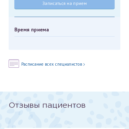
Записаться на прием
Оставить отзыв
Принимаю условия
Соглашения на обработку
Отчество*
персональных данных
Время приема
Записаться на прием
Дата рождения*
Расписание всех специалистов
Для предоставления в налоговые органы Российской
Федерации, выписать ее на имя:
Фамилия*
Отзывы пациентов
Имя*