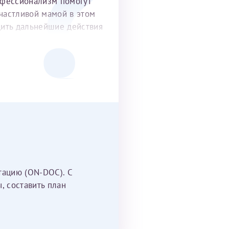
офессионализм помогут
частливой мамой в этом
удить дальнейшие действия
тацию (ON-DOC). С
, составить план