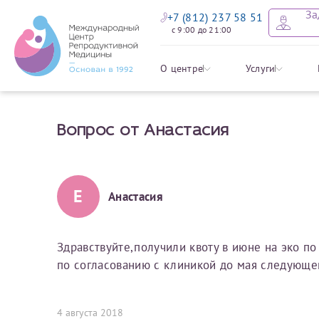
За
+7 (812) 237 58 51
с 9:00 до 21:00
Оставить
Записать
Задать в
Заявление 
О центре
Услуги
налоговых
Вопрос от Анастасия
Уважаемые пациенты! 
Ваше имя
Имя*
Мы рады приветст
ответы на интере
органов ознакомьтесь,
социальный налоговый
Мы просим вас не
Е
Анастасия
Ознакомить
информацию о сос
Фамилия
Отчество*
анонимность и за
условия мы не см
Здравствуйте,получили квоту в июне на эко по
по согласованию с клиникой до мая следующег
Наши специалист
Электронная почта
Фамилия*
на основе ваших 
Срок подготовки доку
можно скорее.
4 августа 2018