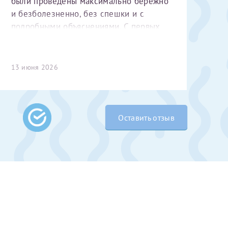
были проведены максимально бережно
и безболезненно, без спешки и с
подробными объяснениями. С первых
минут чувствуется высокий
профессионализм и уважительное
отношение к пациенту. Спасибо
13 июня 2026
большое за чуткость, деликатность и
комфортную атмосферу на приёме!
 Словами не
Оставить отзыв
выми родителями
бник, который
жении 10 лет.
ь с
 которых мне
 Было принято
едуры. Поэтому
елали ЭКО
врача
ши поздравляем
Очень