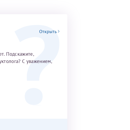
сь, что
ов в работе,
дены
рач, что лучше
2017 году родился
снениями. С
ли в клинику, он
ся лёгкой
ошение к
ки. Первые две
 за всё.
сферу на приёме!
раза не
Открыть
инат Рафаильевич
глазах, а потом
25 июня 2026
13 июня 2026
талью Викторовну.
т. Подскажите,
, очень лёгкое и
уктолога? С уважением,
й, прям приятно
олько к Ринату
26 июля 2026