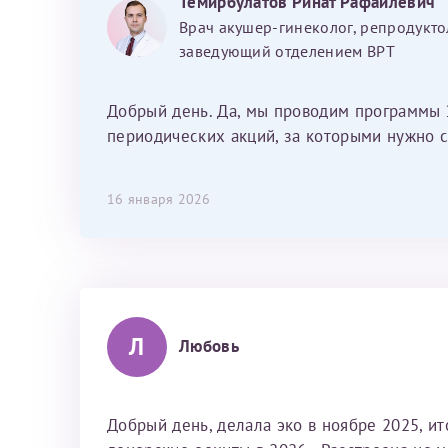
Темирбулатов Ринат Рафаилевич
Наталью Викторовну. Тоже очень
Врач акушер-гинеколог, репродукто
душевный человек. С ней общение
заведующий отделением ВРТ
было, как с давней знакомой, очень
лёгкое и простое. Вообще в данной
клинике весь персонал очень вежливый
Добрый день. Да, мы проводим программы 
и чуткий, прям приятно находиться. Мы
периодических акций, за которыми нужно с
собираемся туда ещё за вторым
ребёнком, и конечно же только к Ринату
16 января 2026
Рафаильевичу, нашему волшебнику, без
каких либо сомнений.
Л
Любовь
Добрый день, делала эко в ноябре 2025, и