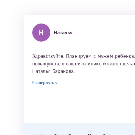
остановилась на Р
вас с Днем медиц
компетентный, та
Рафаильевиче, чему очень рада. Как
родственники дел
благодарных паци
максимально бере
потом оказалось, что родственники
некуда. Он всё об
наш сыночек. В э
первых минут чув
делали тоже у него. Это на столько
был на связи и от
атлетикой и шахм
пациенту. Спасиб
чуткий и внимательный врач, что лучше
были не удачные,
Н
некуда. Он всё объяснит и разложить по
Наталья
получится, не пе
полочкам. До того, как мы прилетели в
Исакова Эльвира 
Егоров Станислав
находил слова под
клинику, он был на связи и отвечал на
благодаря ему ул
вопросы. У нас всё получилось с
Здравствуйте. Планируем с мужем ребенка.
Тоже очень душев
третьей попытки. Первые две были не
пожалуйста, в вашей клинике можно сделат
простое. Вообще 
удачные, эмбрионы не приживались. Так
Наталья Баранова.
находиться. Мы с
что если вдруг с первого раза не
Развернуть
Рафаильевичу, на
получится, не переживайте.
Обязательно всё выйдет. В моменты
неудач Ринат Рафаильевич находил
Темирбулатов Рин
слова поддержки на столько, что я
сначала сидела со слезами на глазах, а
потом благодаря ему улыбалась. Так же
хотелось отметить мед. сестру Сухову