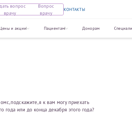
дать вопрос
Вопрос
КОНТАКТЫ
врачу
врачу
 отзыв
ся на прием
опрос врачу
на предоставление справк
Цены и акции
Пациентам
Донорам
Специали
 органов
Перед заполнением заявления на предоставление спра
вовать вас в разделе «Задать вопрос врачу». Здесь вы м
сующие вас медицинские вопросы.
 пожалуйста, с информацией для пациентов, планирующ
 вычет по расходам на лечение и на приобретение лек
 указывать в тексте вопроса личные данные (в том числ
ся
тоянии здоровья) лиц, которых касается вопрос. Это поз
щитить приватность соответствующих лиц. В случае нару
ожем продолжить обработку запроса и подготовить ответ
 омс,подскажите,я к вам могу приехать
о года или до конца декабря этого года?
ы готовы помочь вам, предоставив общую информацию и
вопросов. Задайте ваш вопрос, и мы постараемся ответить
ментов - 30 рабочих дней