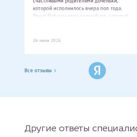
счастливыми родителями доченьки,
которой исполнилось вчера пол года.
Ринат Рафаильевич волшебник, который
исполнил нашу очень давнюю мечту.
Забеременеть не получалось на
Алексан
протяжении 10 лет. Потом начались
26 июля 2026
операции по женски (вылазили кисты на
яичниках), после которых мне сказали,
что срочно нужно беременеть, так как я
Хотелось бы выра
могу лишиться яичников. Было принято
Все отзывы
описать, на скол
решение делать ЭКО. Мы живём на
доченьки, которо
Камчатке, у нас не делают данной
исполнил нашу оч
процедуры. Поэтому нужно лететь в
Светлана
Анна
Потом начались о
другие города. Выбор сразу пал на
сказали, что сроч
МЦРМ, так как здесь делали ЭКО
Я подтверждаю свое согласие на передачу указанной мно
решение делать Э
родственники и так же хорошо
каналам связи сети Интернет.
нужно лететь в д
отзывались о данной клинике. При
Другие ответы специали
родственники и т
Эльвира Валентин
Хочу поблагодари
выборе врача остановилась на Ринате