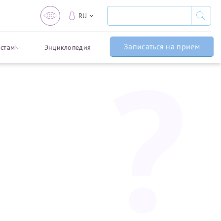
RU
и для
EN
Записаться на прием
стам
Энциклопедия
CN
вки для налоговых
ожете получить
их получить
арственных препаратов
е, подробную
волит сохранить
шения данного
.
 рекомендации
 на него как