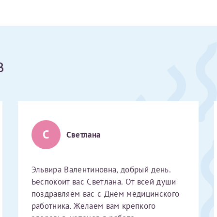
Получение справки
Лично в кассе центра
в
Прислать на эл. почту
Направить справку сразу в ИФНС
(упрощенный порядок возврата НДФЛ с 2024 г.)
С
Светлана
Электронная почта*
Эльвира Валентиновна, добрый день.
Беспокоит вас Светлана. От всей души
поздравляем вас с Днем медицинского
работника. Желаем вам крепкого