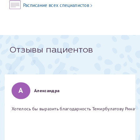
Расписание всех специалистов
Отчество*
ИНН Налогоплательщика*
Отзывы пациентов
налогоплательщик, тот, кто будет получать вычет - ФИО
налогоплательщика
За год/годы
А
Александра
2022
2023
Хотелось бы выразить благодарность Темирбулатову Ринату 
2024
2025