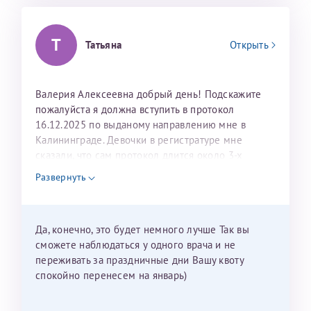
Т
Татьяна
Открыть
Валерия Алексеевна добрый день! Подскажите
пожалуйста я должна вступить в протокол
16.12.2025 по выданому направлению мне в
Калининграде. Девочки в регистратуре мне
сказали, что сам протокол длится около 3-х
недель и 3 недели я должна находится в Питере.
Развернуть
Можно мне новый год провести в Калининграде и
приехать к Вам в январе? Будут ли действовать
мои направления?
Да, конечно, это будет немного лучше Так вы
сможете наблюдаться у одного врача и не
переживать за праздничные дни Вашу квоту
спокойно перенесем на январь)