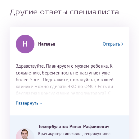
налогоплательщика* (основной разворот с фотографией,
вашими данными и местом выдачи)
Другие ответы специалиста
Н
Наталья
Открыть
Здравствуйте. Планируем с мужем ребенка. К
сожалению, беременность не наступает уже
более 5 лет. Подскажите, пожалуйста, в вашей
Александра
клинике можно сделать ЭКО по ОМС? Есть ли
бесплатная консультация репродуктолога? С
уважением, Наталья Баранова.
Развернуть
Хотелось бы выразить благодарность Темирбулатову
Ринату Рафаильевичу. Словами не описать, на сколько
Темирбулатов Ринат Рафаилевич
мы ему благодарны. Благодаря ему мы стали
Врач акушер-гинеколог, репродуктолог
счастливыми родителями доченьки, которой
Нажимая кнопку "Отправить" соглашаюсь с
Политикой