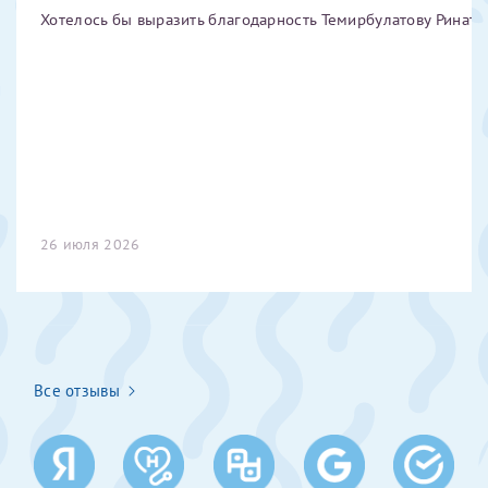
Хотелось бы выразить благодарность Темирбулатову Ринату 
Отчество*
ИНН Налогоплательщика*
налогоплательщик, тот, кто будет получать вычет - ФИО
налогоплательщика
26 июля 2026
За год/годы
2022
2023
Все отзывы
2024
2025