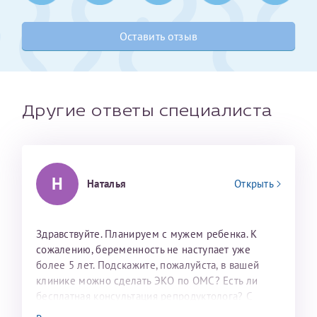
Получение справки
Оставить отзыв
Лично в кассе центра
Прислать на эл. почту
Другие ответы специалиста
Направить справку сразу в ИФНС
(упрощенный порядок возврата НДФЛ с 2024 г.)
Н
Наталья
Открыть
Телефон*
Здравствуйте. Планируем с мужем ребенка. К
сожалению, беременность не наступает уже
Электронная почта*
более 5 лет. Подскажите, пожалуйста, в вашей
клинике можно сделать ЭКО по ОМС? Есть ли
бесплатная консультация репродуктолога? С
скан 2-3 страниц паспорта пациента и
уважением, Наталья Баранова.