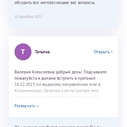
обсудить все интересующие вас вопросы,
персонал очень вежливый и чуткий, прям приятно
составить план подготовки и лечения.
находиться. Мы собираемся туда ещё за вторым
ребёнком, и конечно же только к Ринату
18 декабря 2025
Рафаильевичу, нашему волшебнику, без каких либо
сомнений.
Темирбулатов Ринат Рафаилевич
Т
Татьяна
Открыть
Репродуктологи
26 июля 2026
Валерия Алексеевна добрый день! Подскажите
пожалуйста я должна вступить в протокол
16.12.2025 по выданому направлению мне в
Калининграде. Девочки в регистратуре мне
сказали, что сам протокол длится около 3-х
недель и 3 недели я должна находится в Питере.
Развернуть
Можно мне новый год провести в Калининграде и
приехать к Вам в январе? Будут ли действовать
мои направления?