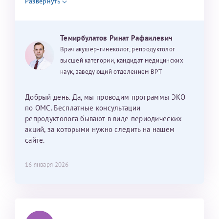
Развернуть
налогоплательщика* (основной разворот с фотографией,
вашими данными и местом выдачи)
Темирбулатов Ринат Рафаилевич
Врач акушер-гинеколог, репродуктолог
Александра
высшей категории, кандидат медицинских
наук, заведующий отделением ВРТ
Добрый день. Да, мы проводим программы ЭКО
Хотелось бы выразить благодарность Темирбулатову
по ОМС. Бесплатные консультации
Ринату Рафаильевичу. Словами не описать, на сколько
репродуктолога бывают в виде периодических
мы ему благодарны. Благодаря ему мы стали
акций, за которыми нужно следить на нашем
счастливыми родителями доченьки, которой
сайте.
исполнилось вчера пол года. Ринат Рафаильевич
волшебник, который исполнил нашу очень давнюю
16 января 2026
мечту. Забеременеть не получалось на протяжении
10 лет. Потом начались операции по женски
(вылазили кисты на яичниках), после которых мне
сказали, что срочно нужно беременеть, так как я могу
Светлана
Анна
лишиться яичников. Было принято решение делать
Нажимая кнопку "Отправить" соглашаюсь с
Политикой