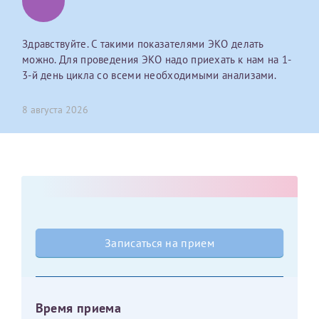
Оставить отзыв
Здравствуйте. С такими показателями ЭКО делать
Принимаю условия
Соглашения на обработку
Отчество*
можно. Для проведения ЭКО надо приехать к нам на 1-
персональных данных
3-й день цикла со всеми необходимыми анализами.
Записаться на прием
Дата рождения*
8 августа 2026
Для предоставления в налоговые органы Российской
Федерации, выписать ее на имя:
Фамилия*
Записаться на прием
Имя*
Время приема