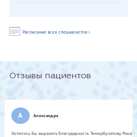
Отчество*
ИНН Налогоплательщика*
Расписание всех специалистов
налогоплательщик, тот, кто будет получать вычет - ФИО
налогоплательщика
Отзывы пациентов
За год/годы
2022
2023
2024
А
Александра
2025
Хотелось бы выразить благодарность Темирбулатову Ринату 