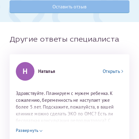
налогоплательщика* (основной разворот с фотографией,
Оставить отзыв
вашими данными и местом выдачи)
Другие ответы специалиста
Н
Наталья
Открыть
Здравствуйте. Планируем с мужем ребенка. К
Александра
сожалению, беременность не наступает уже
более 5 лет. Подскажите, пожалуйста, в вашей
клинике можно сделать ЭКО по ОМС? Есть ли
бесплатная консультация репродуктолога? С
уважением, Наталья Баранова.
Хотелось бы выразить благодарность Темирбулатову
Развернуть
Ринату Рафаильевичу. Словами не описать, на сколько
Нажимая кнопку "Отправить" соглашаюсь с
Политикой