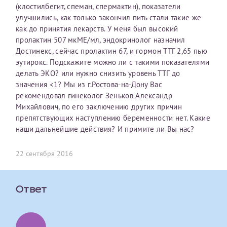
(клостилбегит, спеман, спермактин), показатели
первом заявлении. После отправки готового документа
О каком враче расскажете?
Электронная почта*
Наши специалисты готовы помочь вам, предоставив
улучшились, как только закончил пить стали такие же
изменения и переоформление справки на другого
общую информацию и рекомендации на основе
как до принятия лекарств. У меня был высокий
налогоплательщика не выполняются
. Пожалуйста,
ваших вопросов. Задайте ваш вопрос,
пролактин 507 мкМЕ/мл, эндокринолог назначил
внимательно проверяйте все данные перед отправкой
и мы постараемся ответить на него как можно
Ваш отзыв
Достинекс, сейчас пролактин 67, и гормон ТТГ 2,65 пью
заявки.
скорее.
Номер телефона*
эутирокс. Подскажите можно ли с такими показателями
делать ЭКО? или нужно снизить уровень ТТГ до
После отправки заявки вы получите письмо на указанную
Я подтверждаю, что ознакомился с уведомлением,
значения <1? Мы из г.Ростова-на-Дону Вас
электронную почту с подтверждением «
Заявка на справку
приведённым выше.
рекомендовал гинеколог Зеньков Александр
принята
». Если письмо не поступит, пожалуйста, свяжитесь
Номер медицинской карты МЦРМ
Михайлович, по его заключению других причин
с МЦРМ для уточнения информации.
Далее
препятствующих наступлению беременности нет. Какие
наши дальнейшие действия? И примите ли Вы нас?
Заявление
Сдать спермограмму
22 сентября 2016
Прошу выдать справку об оказанных медицинских услугах
следующим пациентам:
Прикрепить файлы
Выберите специальность врача
Фамилия*
Ответ
Или введите его имя
Принимаю условия
Соглашения на обработку
Имя*
персональных данных