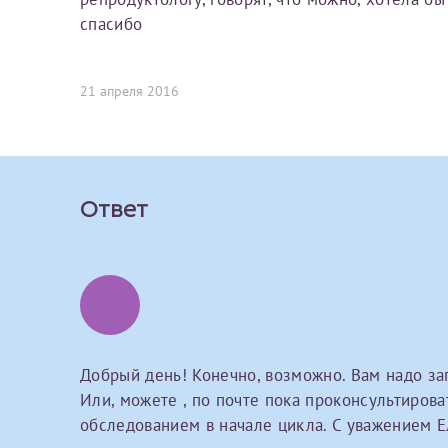
Вы можете оформить справку как для с
спасибо
своим родителям).
О каком враче расск
Электронная почта*
Я подтверждаю,
21 апреля 2016
Справка готовится
стр
Ваш отзыв
готового документа
из
Номер телефона*
выполняются
. Пожалу
Ответ
После отправки заявки вы 
«
Заявка на справку пр
Номер медицинской
уточнения информации
Сдать спермог
Прикрепить ф
Заявление
Добрый день! Конечно, возможно. Вам надо за
Или, можете , по почте пока проконсультироват
Выберите специально
обследованием в начале цикла. С уважением 
Прошу выдать справку