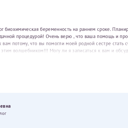
тог биохимическая беременность на раннем сроке. Плани
удачной процедурой! Очень верю , что ваша помощь и пр
вам потому, что вы помогли моей родной сестре стать с
е этим волшебником!!! Могу ли я записаться к вам и обс
еевна
лог