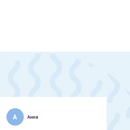
А
Анна
скан 2-3 страниц паспорта пациента и налогоплательщика* (основной разворот с фотографией, вашими данными и местом выдачи)