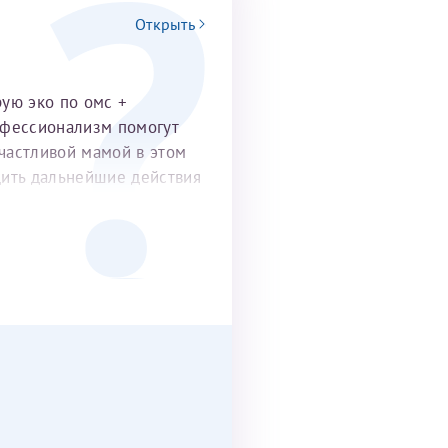
Открыть
рую эко по омс +
офессионализм помогут
частливой мамой в этом
удить дальнейшие действия