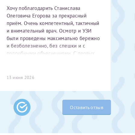
Хочу поблагодарить Станислава
Олеговича Егорова за прекрасный
приём. Очень компетентный, тактичный
и внимательный врач. Осмотр и УЗИ
были проведены максимально бережно
и безболезненно, без спешки и с
подробными объяснениями. С первых
минут чувствуется высокий
 Словами не
профессионализм и уважительное
выми родителями
отношение к пациенту. Спасибо
13 июня 2026
бник, который
большое за чуткость, деликатность и
жении 10 лет.
комфортную атмосферу на приёме!
ь с
 которых мне
 Было принято
Оставить отзыв
едуры. Поэтому
елали ЭКО
врача
ши поздравляем
Очень