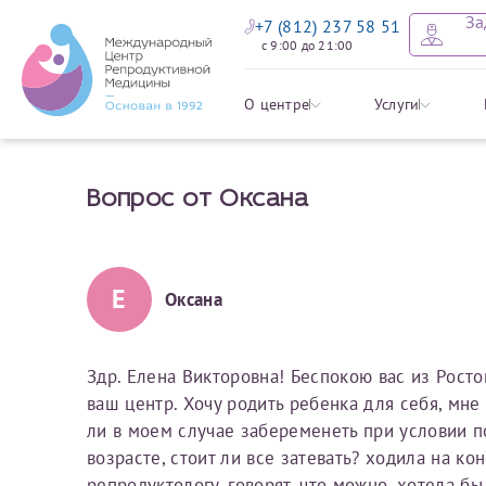
За
+7 (812) 237 58 51
с 9:00 до 21:00
Оставить
Записать
Задать в
Заявление 
О центре
Услуги
налоговых
Вопрос от Оксана
Уважаемые пациенты! 
Ваше имя
Имя*
Мы рады приветст
ответы на интере
органов ознакомьтесь,
социальный налоговый
Мы просим вас не
Е
Оксана
Ознакомить
информацию о сос
Фамилия
Отчество*
анонимность и за
условия мы не см
Здр. Елена Викторовна! Беспокою вас из Росто
ваш центр. Хочу родить ребенка для себя, мне 
Наши специалист
Электронная почта
Фамилия*
ли в моем случае забеременеть при условии п
на основе ваших 
возрасте, стоит ли все затевать? ходила на ко
Срок подготовки доку
можно скорее.
репродуктологу, говорят, что можно, хотела б