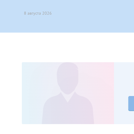
Принимаю усл
Фамилия*
Или введите его имя
8 августа 2026
Отчество*
Принимаю усл
Фамилия*
Отчество*