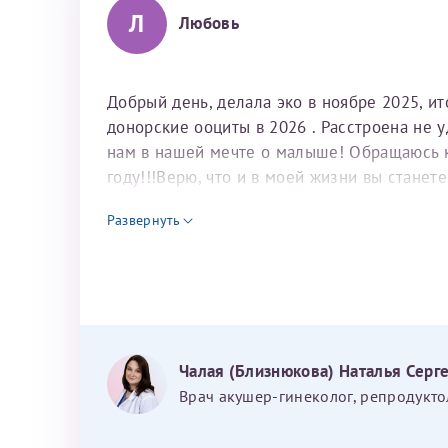
Л
Любовь
Добрый день, делала эко в ноябре 2025, и
донорские ооциты в 2026 . Расстроена не 
нам в нашей мечте о малыше! Обращаюсь к 
году!!!Верю, что и в моей жизни вы станет
для программы эко
Развернуть
Чалая (Близнюкова) Наталья Серг
Врач акушер-гинеколог, репродукто