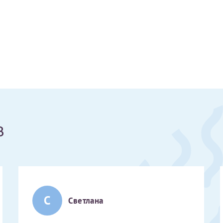
Получение справки
Лично в кассе центра
Прислать на эл. почту
Направить справку сразу в ИФНС
(упрощенный порядок возврата НДФЛ с 2024 г.)
в
Электронная почта*
С
Светлана