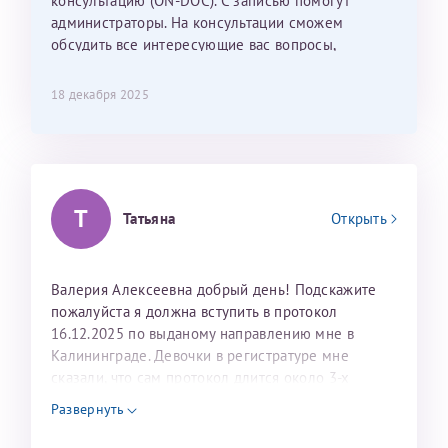
консультацию (ON-DOC). С записью помогут
администраторы. На консультации сможем
26 июля 2026
обсудить все интересующие вас вопросы,
составить план подготовки и лечения.
18 декабря 2025
Т
Татьяна
Открыть
Валерия Алексеевна добрый день! Подскажите
пожалуйста я должна вступить в протокол
16.12.2025 по выданому направлению мне в
Калининграде. Девочки в регистратуре мне
сказали, что сам протокол длится около 3-х
недель и 3 недели я должна находится в Питере.
Развернуть
Можно мне новый год провести в Калининграде и
приехать к Вам в январе? Будут ли действовать