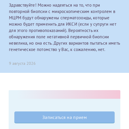
Здравствуйте! Можно надеяться на то, что при
повторной биопсии с микроскопическим контролем в
Оставить отзыв
МЦРМ будут обнаружены сперматозоиды, которые
Принимаю условия
Соглашения на обработку
Отчество*
можно будет применить для ИКСИ (если у супруги нет
персональных данных
для этого противопоказаний). Вероятность их
обнаружения поле негативной первичной биопсии
Записаться на прием
Дата рождения*
невелика, но она есть. Других вариантов пытаться иметь
генетическое потомство у Вас, к сожалению, нет.
9 августа 2026
Для предоставления в налоговые органы Российской
Федерации, выписать ее на имя:
Фамилия*
Имя*
Записаться на прием