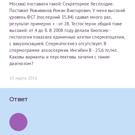
Москва) поставили такой: Секреторное бесплодие.
первом заявлении. После отправки готового документа
О каком враче расскажете?
Электронная почта*
Наши специалисты готовы помочь вам, предоставив
Поставил Роживанов Роман Викторович. У меня высокий
изменения и переоформление справки на другого
общую информацию и рекомендации на основе
уровень ФСГ (последний 35,84) сдавал много раз,
налогоплательщика не выполняются
. Пожалуйста,
ваших вопросов. Задайте ваш вопрос,
результат примерно + - от 28. Тестостерон общий тоже
внимательно проверяйте все данные перед отправкой
и мы постараемся ответить на него как можно
Ваш отзыв
высокий: от 4 до 8. В 2008 году делали биопсию -
заявки.
скорее.
Номер телефона*
гистология показала единичные клетки сперматоцелия,
с вакуолизацией. Сперматогенез отсутствует. В
После отправки заявки вы получите письмо на указанную
Я подтверждаю, что ознакомился с уведомлением,
спермограмме азооспермия. Ингибин В - 25,6 пг/мл.
электронную почту с подтверждением «
Заявка на справку
приведённым выше.
Каковы варианты и перспективы зачатия с таким
принята
». Если письмо не поступит, пожалуйста, свяжитесь
Номер медицинской карты МЦРМ
диагнозом?
с МЦРМ для уточнения информации.
Далее
10 марта 2016
Заявление
Сдать спермограмму
Прошу выдать справку об оказанных медицинских услугах
следующим пациентам:
Ответ
Прикрепить файлы
Выберите специальность врача
Фамилия*
Или введите его имя
Принимаю условия
Соглашения на обработку
Имя*
персональных данных