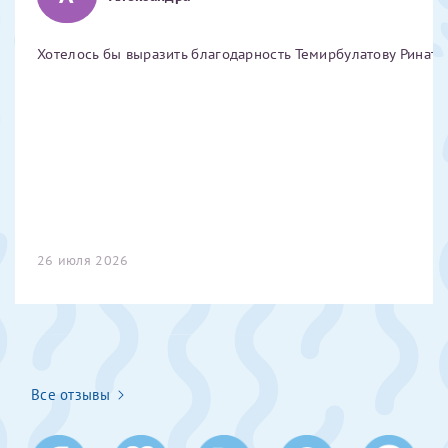
Получение справки
Хотелось бы выразить благодарность Темирбулатову Ринату 
Лично в кассе центра
Прислать на эл. почту
Направить справку сразу в ИФНС
(упрощенный порядок возврата НДФЛ с 2024 г.)
26 июля 2026
Телефон*
Электронная почта*
Все отзывы
скан 2-3 страниц паспорта пациента и