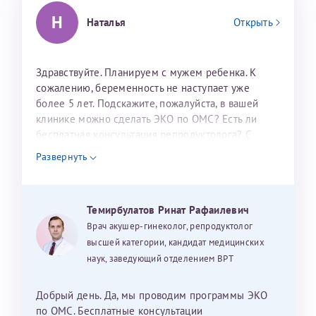
налогоплательщика* (основной разворот с фотографией,
Н
Наталья
Открыть
вашими данными и местом выдачи)
Здравствуйте. Планируем с мужем ребенка. К
сожалению, беременность не наступает уже
более 5 лет. Подскажите, пожалуйста, в вашей
клинике можно сделать ЭКО по ОМС? Есть ли
бесплатная консультация репродуктолога? С
уважением, Наталья Баранова.
Александра
Развернуть
Темирбулатов Ринат Рафаилевич
Хотелось бы выразить благодарность Темирбулатову
Врач акушер-гинеколог, репродуктолог
Ринату Рафаильевичу. Словами не описать, на сколько
высшей категории, кандидат медицинских
мы ему благодарны. Благодаря ему мы стали
наук, заведующий отделением ВРТ
счастливыми родителями доченьки, которой
исполнилось вчера пол года. Ринат Рафаильевич
Добрый день. Да, мы проводим программы ЭКО
волшебник, который исполнил нашу очень давнюю
по ОМС. Бесплатные консультации
Нажимая кнопку "Отправить" соглашаюсь с
Политикой