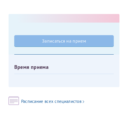
Оставить отзыв
Принимаю условия
Соглашения на обработку
Отчество*
персональных данных
Записаться на прием
Дата рождения*
Записаться на прием
Время приема
Для предоставления в налоговые органы Российской
Федерации, выписать ее на имя:
Фамилия*
Расписание всех специалистов
Имя*