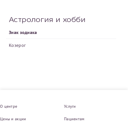
Получение справки
Астрология и хобби
Лично в кассе центра
Знак зодиака
Прислать на эл. почту
Козерог
Направить справку сразу в ИФНС
(упрощенный порядок возврата НДФЛ с 2024 г.)
Телефон*
Электронная почта*
О центре
Услуги
Цены и акции
Пациентам
скан 2-3 страниц паспорта пациента и