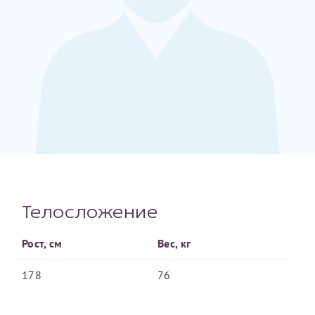
Принимаю условия
Соглашения на обработку
Отчество*
персональных данных
Записаться на прием
Дата рождения*
Для предоставления в налоговые органы Российской
Федерации, выписать ее на имя:
Телосложение
Фамилия*
Рост, см
Вес, кг
178
76
Имя*