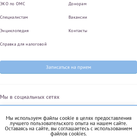
ЭКО по ОМС
Донорам
налогоплательщика* (основной разворот с фотографией,
вашими данными и местом выдачи)
Специалистам
Вакансии
Энциклопедия
Контакты
Справка для налоговой
Записаться на прием
Мы в социальных сетях
Мы используем файлы cookie в целях предоставления
Вконтакте
Одноклассники
Яндекс.Дзен
Telegram
Max
лучшего пользовательского опыта на нашем сайте.
Оставаясь на сайте, вы соглашаетесь с
использованием
файлов cookies
.
Нажимая кнопку "Отправить" соглашаюсь с
Политикой