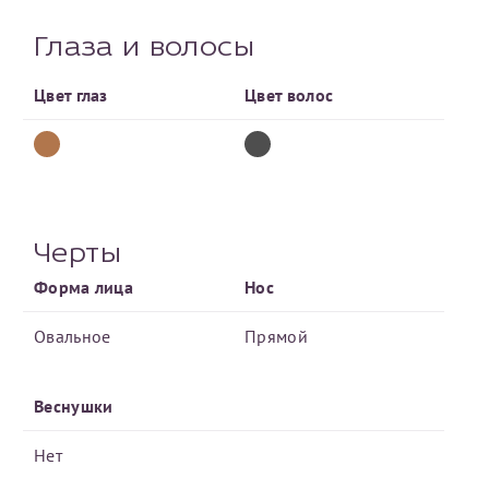
Отчество*
Глаза и волосы
Цвет глаз
Цвет волос
ИНН Налогоплательщика*
налогоплательщик, тот, кто будет получать вычет - ФИО
налогоплательщика
Черты
Форма лица
Нос
За год/годы
2022
Овальное
Прямой
2023
2024
Веснушки
2025
Нет