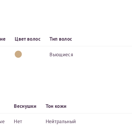
Имя*
Дата рождения*
ние
Цвет волос
Тип волос
Запис
овия
Соглашения на обработку персональных данных
Вьющиеся
Имя*
Веснушки
Тон кожи
ИНН Налогоплательщика*
ые
Нет
Нейтральный
налогоплательщик, тот, кто будет получать вычет - ФИО налогоплательщика