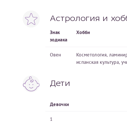
За год/годы
Астрология и хоб
2022
Знак
Хобби
зодиака
2023
2024
Овен
Косметология, ламинир
2025
испанская культура, уч
Дети
Телефон*
Девочки
1