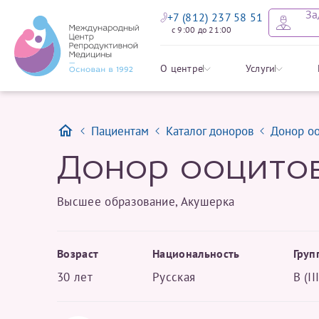
За
+7 (812) 237 58 51
с 9:00 до 21:00
Записать
Задать в
Заявление 
О центре
Услуги
налоговых
Пациентам
Каталог доноров
Донор о
Уважаемые пациенты! 
Имя*
Мы рады приветст
ответы на интере
органов ознакомьтесь,
Донор ооцито
социальный налоговый
Мы просим вас не
Высшее образование, Акушерка
Ознакомить
информацию о сос
Отчество*
анонимность и за
условия мы не см
Возраст
Национальность
Груп
Наши специалист
30 лет
Русская
B (II
Фамилия*
на основе ваших 
Срок подготовки доку
можно скорее.