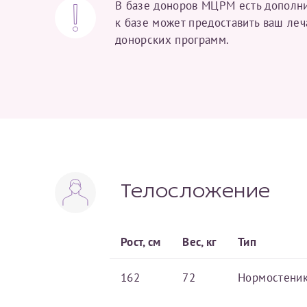
В базе доноров МЦРМ есть дополни
Вы можете оформить справку как для с
к базе может предоставить ваш ле
своим родителям).
Электронная почта*
Я подтверждаю,
донорских программ.
Справка готовится
стр
готового документа
из
Номер телефона*
выполняются
. Пожалу
После отправки заявки вы 
«
Заявка на справку пр
Номер медицинской
уточнения информации
Телосложение
Рост, см
Вес, кг
Тип
Сдать спермог
Заявление
162
72
Нормостени
Выберите специально
Прошу выдать справку