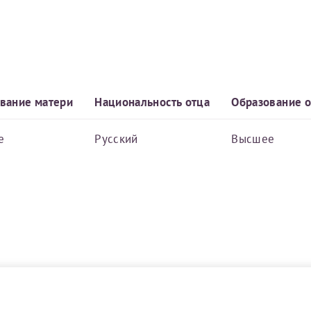
вание матери
Национальность отца
Образование о
е
Русский
Высшее
Нажимая кнопку "Отправить" соглашаюс
Политикой конфиденциальности
й информации в электронной форме (в том числе персональных данных) по открытым