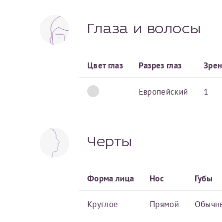
Фамилия*
Или введите его имя
Глаза и волосы
Отчество*
Цвет глаз
Разрез глаз
Зре
Принимаю усл
Европейский
1
Фамилия*
Черты
Форма лица
Нос
Губы
Отчество*
Круглое
Прямой
Обычн