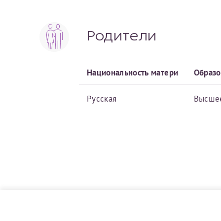
Родители
Национальность матери
Образо
Русская
Высше
Я подтверждаю свое согласие на передачу указанной мно
каналам связи сети Интернет.