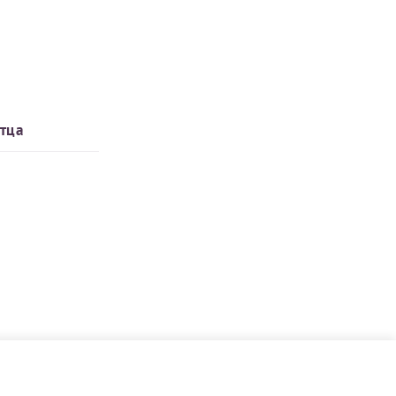
тца
ь с