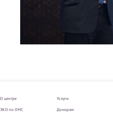
За год/годы
2022
2023
2024
2025
Телефон*
О центре
Услуги
ЭКО по ОМС
Донорам