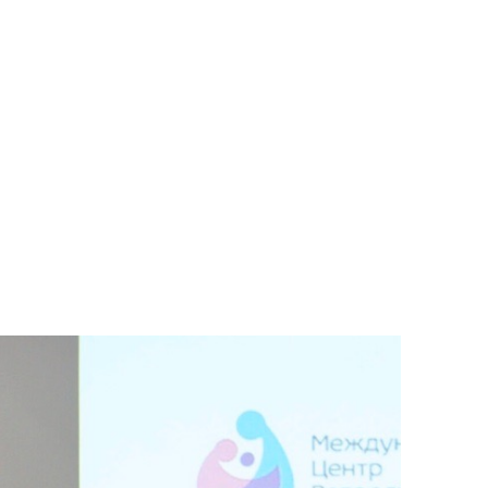
Далее
После отправки
оплательщика не
кой заявки.
м
там: