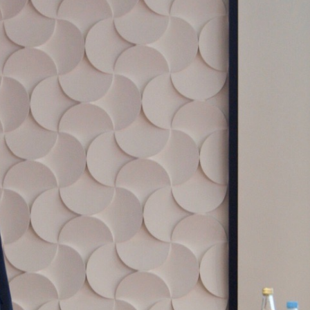
Имя*
Дата рождения*
Запис
овия
Соглашения на обработку персональных данных
Имя*
ИНН Налогоплательщика*
налогоплательщик, тот, кто будет получать вычет - ФИО налогоплательщика