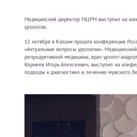
Вы можете оформить справку как для с
своим родителям).
Электронная почта*
Я подтверждаю,
Медицинский директор МЦРМ выступил на кон
урологов.
Справка готовится
стр
готового документа
из
12 октября в Казани прошла конференция Рос
Номер телефона*
выполняются
. Пожалу
«Актуальные вопросы урологии». Медицински
репродуктивной медицины, врач уролог-андрол
Корнеев Игорь Алексеевич, выступил на конф
После отправки заявки вы 
подходы к диагностике и лечению мужского б
«
Заявка на справку пр
Номер медицинской
уточнения информации
Сдать спермог
Заявление
Выберите специально
Прошу выдать справку