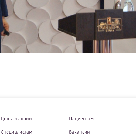
Получение справки
Лично в кассе центра
Прислать на эл. почту
Направить справку сразу в ИФНС
(упрощенный порядок возврата НДФЛ с 2024 г.)
Электронная почта*
Цены и акции
Пациентам
Специалистам
Вакансии