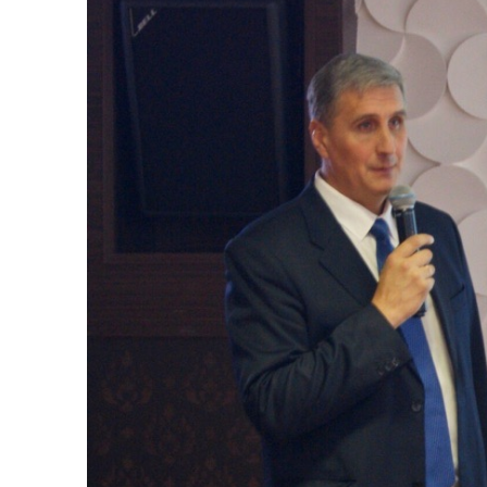
Фамилия*
Или введите его имя
Отчество*
Принимаю усл
Фамилия*
Отчество*