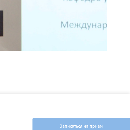
скан 2-3 страниц паспорта пациента и налогоплательщика* (основной разворот с фотографией, вашими данными и местом выдачи)
Записаться на прием