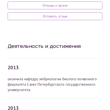
Отзывы о враче
Оставить отзыв
Принимаю условия
Соглашения на обработку
Оставить отзыв
Отчество*
персональных данных
Записаться на прием
Дата рождения*
Деятельность и достижения
Для предоставления в налоговые органы Российской
2013
Федерации, выписать ее на имя:
окончила кафедру эмбриологии биолого-почвенного
Фамилия*
факультета Санкт-Петербургского государственного
университета.
Имя*
2013