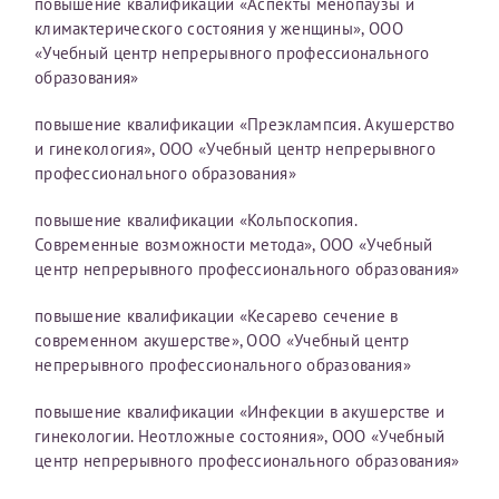
повышение квалификации «Аспекты менопаузы и
конфиденциальности
климактерического состояния у женщины», ООО
«Учебный центр непрерывного профессионального
Я подтверждаю свое согласие на передачу указанной мной
информации в электронной форме (в том числе персональных
образования»
данных) по открытым каналам связи сети Интернет.
повышение квалификации «Преэклампсия. Акушерство
и гинекология», ООО «Учебный центр непрерывного
профессионального образования»
повышение квалификации «Кольпоскопия.
Современные возможности метода», ООО «Учебный
центр непрерывного профессионального образования»
повышение квалификации «Кесарево сечение в
современном акушерстве», ООО «Учебный центр
непрерывного профессионального образования»
повышение квалификации «Инфекции в акушерстве и
гинекологии. Неотложные состояния», ООО «Учебный
центр непрерывного профессионального образования»