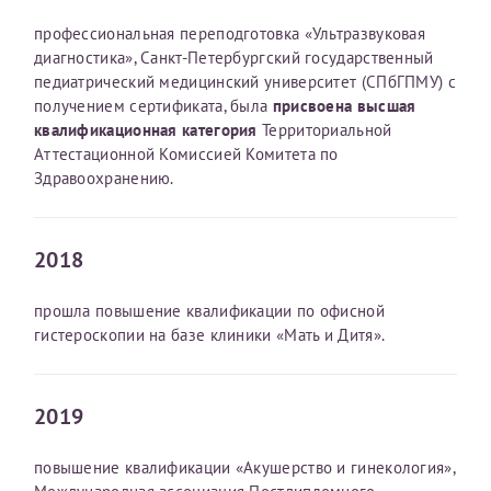
профессиональная переподготовка «Ультразвуковая
Получение справки
диагностика», Санкт-Петербургский государственный
педиатрический медицинский университет (СПбГПМУ) с
получением сертификата, была
присвоена высшая
Лично в кассе центра
квалификационная категория
Территориальной
Аттестационной Комиссией Комитета по
Прислать на эл. почту
Здравоохранению.
Направить справку сразу в ИФНС
(упрощенный порядок возврата НДФЛ с 2024 г.)
2018
прошла повышение квалификации по офисной
Телефон*
гистероскопии на базе клиники «Мать и Дитя».
Электронная почта*
2019
повышение квалификации «Акушерство и гинекология»,
скан 2-3 страниц паспорта пациента и