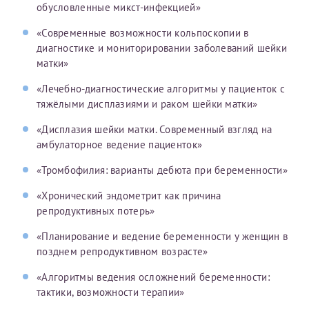
беременность только Евгении Федоровне!
обусловленные микст-инфекцией»
Симкович Евгения Федоровна
26 марта 2025
«Современные возможности кольпоскопии в
Акушеры-гинекологи
Симкович Евгения Федоровна
диагностике и мониторировании заболеваний шейки
матки»
17 апреля 2025
Акушеры-гинекологи
«Лечебно-диагностические алгоритмы у пациенток с
19 октября 2025
тяжёлыми дисплазиями и раком шейки матки»
«Дисплазия шейки матки. Современный взгляд на
амбулаторное ведение пациенток»
«Тромбофилия: варианты дебюта при беременности»
«Хронический эндометрит как причина
репродуктивных потерь»
«Планирование и ведение беременности у женщин в
позднем репродуктивном возрасте»
«Алгоритмы ведения осложнений беременности:
тактики, возможности терапии»