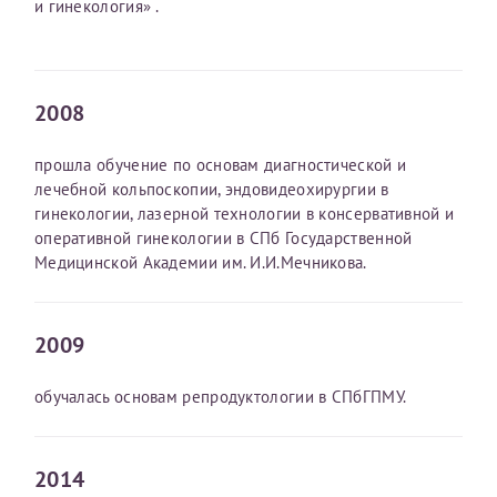
и гинекология» .
Отчество*
ИНН Налогоплательщика*
2008
прошла обучение по основам диагностической и
налогоплательщик, тот, кто будет получать вычет - ФИО
лечебной кольпоскопии, эндовидеохирургии в
налогоплательщика
гинекологии, лазерной технологии в консервативной и
оперативной гинекологии в СПб Государственной
Медицинской Академии им. И.И.Мечникова.
За год/годы
2009
2022
2023
обучалась основам репродуктологии в СПбГПМУ.
2024
2025
2014