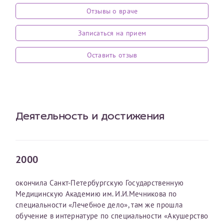
Отзывы о враче
Оставить отзыв
Принимаю условия
Соглашения на обработку
Записаться на прием
Отчество*
персональных данных
Оставить отзыв
Записаться на прием
Дата рождения*
Деятельность и достижения
Для предоставления в налоговые органы Российской
Федерации, выписать ее на имя:
2000
Фамилия*
окончила Санкт-Петербургскую Государственную
Медицинскую Академию им. И.И.Мечникова по
Имя*
специальности «Лечебное дело», там же прошла
обучение в интернатуре по специальности «Акушерство