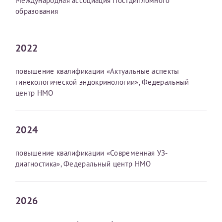
Международная ассоциация Постдипломного
налогоплательщика* (основной разворот с фотографией,
образования
вашими данными и местом выдачи)
2022
повышение квалификации «Актуальные аспекты
гинекологической эндокринологии», Федеральный
центр НМО
2024
повышение квалификации «Современная УЗ-
диагностика», Федеральный центр НМО
2026
Нажимая кнопку "Отправить" соглашаюсь с
Политикой