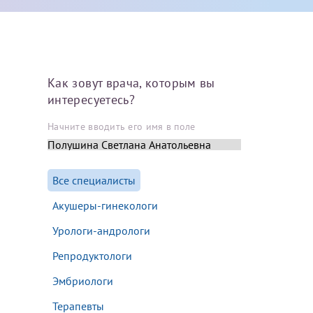
Далее
После отправки
Как зовут врача, которым вы
оплательщика не
интересуетесь?
кой заявки.
Начните вводить его имя в поле
м
Все специалисты
Акушеры-гинекологи
Урологи-андрологи
Репродуктологи
Эмбриологи
там:
Терапевты