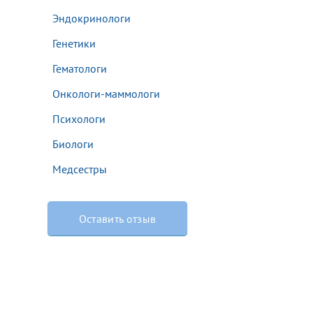
Оставить отзыв
Эндокринологи
Генетики
Гематологи
Онкологи-маммологи
аться на прием
Психологи
Биологи
Для предоставления в налоговые органы Российской Федерации, выписать ее на имя:
Медсестры
Оставить отзыв