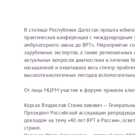
Вы можете оформить справку как для с
своим родителям).
Электронная почта*
Я подтверждаю,
В столице Республики Дагестан прошла юбиле
Справка готовится
стр
практическая конференция с международным у
готового документа
из
амбулаторного звена до ВРТ». Мероприятие с
Номер телефона*
выполняются
. Пожалу
зарубежных экспертов, а также региональных
актуальных вопросов диагностики и лечения 
После отправки заявки вы 
насыщенной и охватывала весь спектр проблем
«
Заявка на справку пр
высокотехнологичных методов вспомогательны
Номер медицинской
уточнения информации
От лица МЦРМ участие в форуме приняли клю
Корсак Владислав Станиславович — Генеральны
Сдать спермог
Заявление
Президент Российской ассоциации репродукци
докладом на тему «40 лет ВРТ в России», осве
Выберите специально
стране.
Прошу выдать справку