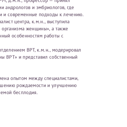
М, д.м.н., профессор — принял
ии андрологов и эмбриологов, где
Имя*
и и современные подходы к лечению.
лист центра, к.м.н., выступила
 организма женщины», а также
Дата рождения*
енный особенностям работы с
Запис
овия
Соглашения на обработку персональных данных
тделением ВРТ, к.м.н., модерировал
ны ВРТ» и представил собственный
мена опытом между специалистами,
Имя*
вышению рождаемости и улучшению
лемой бесплодия.
ИНН Налогоплательщика*
налогоплательщик, тот, кто будет получать вычет - ФИО налогоплательщика