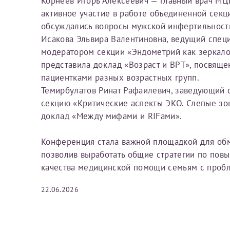
Корнеев Игорь Алексеевич — главный врач МЦР
активное участие в работе объединенной секц
Фамилия*
Или введите его имя
обсуждались вопросы мужской инфертильност
Исакова Эльвира Валентиновна, ведущий специа
модератором секции «Эндометрий как зеркало
Отчество*
представила доклад «Возраст и ВРТ», посвящ
Принимаю усл
пациентками разных возрастных групп.
Темирбулатов Ринат Рафаилевич, заведующий о
секцию «Критические аспекты ЭКО. Слепые зо
доклад «Между мифами и RIFами».
Конференция стала важной площадкой для об
Фамилия*
позволив выработать общие стратегии по по
качества медицинской помощи семьям с проб
Отчество*
22.06.2026