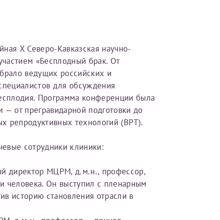
ебя, так и для членов семьи (супругу/супруге, детям до 18 лет,
 что ознакомился с уведомлением, приведённым выше.
йная X Северо-Кавказская научно-
ого по данным
, указанным в вашем первом заявлении. 
частием «Бесплодный брак. От
менения и переоформление справки на другого налог
обрало ведущих российских и
йста, внимательно проверяйте все данные перед отправ
 специалистов для обсуждения
бесплодия. Программа конференции была
получите письмо на указанную электронную почту с подтверждение
 — от прегравидарной подготовки до
инята
». Если письмо не поступит, пожалуйста, свяжитесь с МЦРМ для
х репродуктивных технологий (ВРТ).
 карты МЦРМ
.
чевые сотрудники клиники:
й директор МЦРМ, д.м.н., профессор,
рамму
и человека. Он выступил с пленарным
тив историю становления отрасли в
сть врача
 об оказанных медицинских услугах следующим пациен