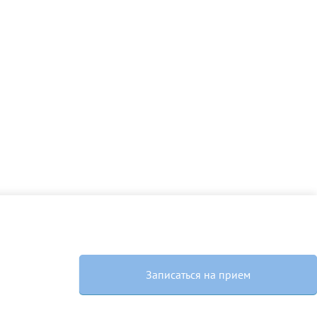
Далее
После отправки
оплательщика не
кой заявки.
м
Записаться на прием
там: