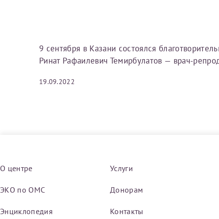
Вы можете оформить справку как для с
своим родителям).
Электронная почта*
Я подтверждаю,
9 сентября в Казани состоялся благотворитель
Справка готовится
стр
Ринат Рафаилевич Темирбулатов — врач-репрод
готового документа
из
Номер телефона*
выполняются
. Пожалу
19.09.2022
После отправки заявки вы 
«
Заявка на справку пр
Номер медицинской
уточнения информации
О центре
Услуги
Сдать спермог
Заявление
ЭКО по ОМС
Донорам
Выберите специально
Прошу выдать справку
Энциклопедия
Контакты