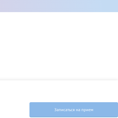
Далее
После отправки
оплательщика не
кой заявки.
м
Записаться на прием
там: