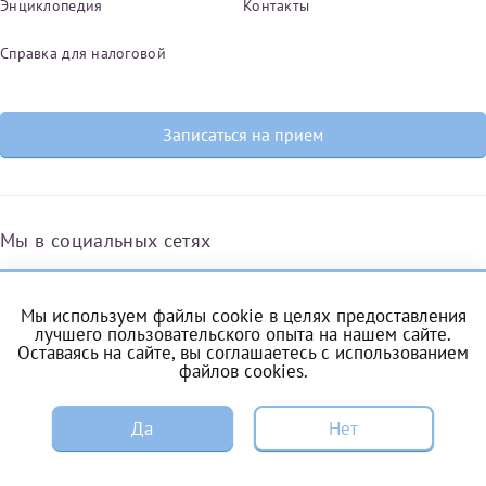
Энциклопедия
Контакты
Справка для налоговой
Принимаю условия
Соглашения на обработку
Отчество*
персональных данных
Записаться на прием
Записаться на прием
Дата рождения*
Мы в социальных сетях
Для предоставления в налоговые органы Российской
Федерации, выписать ее на имя:
Мы используем файлы cookie в целях предоставления
Вконтакте
Одноклассники
Яндекс.Дзен
Telegram
Max
лучшего пользовательского опыта на нашем сайте.
Оставаясь на сайте, вы соглашаетесь с
использованием
Фамилия*
файлов cookies
.
ЗАПИСЬ
Комендантский проспект, 53/1A
Да
Нет
Имя*