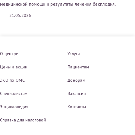
медицинской помощи и результаты лечения бесплодия.
21.05.2026
Принимаю условия
Соглашения на обработку
Отчество*
персональных данных
Записаться на прием
Дата рождения*
О центре
Услуги
Цены и акции
Пациентам
Для предоставления в налоговые органы Российской
ЭКО по ОМС
Донорам
Федерации, выписать ее на имя:
Специалистам
Вакансии
Фамилия*
Энциклопедия
Контакты
Справка для налоговой
Имя*