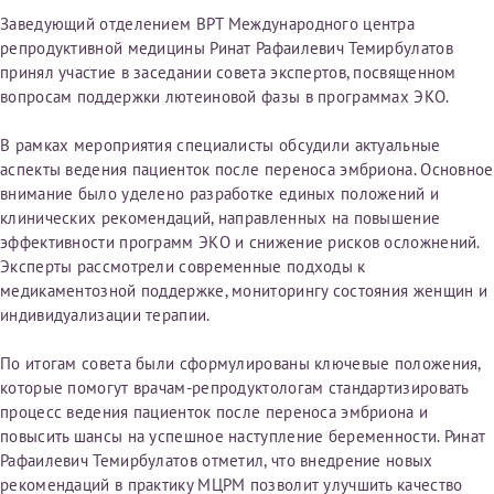
первом заявлении. После отправки готового документа
Электронная почта*
Наши специалисты готовы помочь вам, предоставив
Заведующий отделением ВРТ Международного центра
изменения и переоформление справки на другого
общую информацию и рекомендации на основе
репродуктивной медицины Ринат Рафаилевич Темирбулатов
налогоплательщика не выполняются
. Пожалуйста,
ваших вопросов. Задайте ваш вопрос,
принял участие в заседании совета экспертов, посвященном
внимательно проверяйте все данные перед отправкой
и мы постараемся ответить на него как можно
вопросам поддержки лютеиновой фазы в программах ЭКО.
заявки.
скорее.
Номер телефона*
В рамках мероприятия специалисты обсудили актуальные
После отправки заявки вы получите письмо на указанную
Я подтверждаю, что ознакомился с уведомлением,
аспекты ведения пациенток после переноса эмбриона. Основное
электронную почту с подтверждением «
Заявка на справку
приведённым выше.
внимание было уделено разработке единых положений и
принята
». Если письмо не поступит, пожалуйста, свяжитесь
клинических рекомендаций, направленных на повышение
Номер медицинской карты МЦРМ
с МЦРМ для уточнения информации.
эффективности программ ЭКО и снижение рисков осложнений.
Далее
Эксперты рассмотрели современные подходы к
медикаментозной поддержке, мониторингу состояния женщин и
Заявление
индивидуализации терапии.
Сдать спермограмму
Прошу выдать справку об оказанных медицинских услугах
следующим пациентам:
По итогам совета были сформулированы ключевые положения,
Выберите специальность врача
которые помогут врачам-репродуктологам стандартизировать
Фамилия*
процесс ведения пациенток после переноса эмбриона и
повысить шансы на успешное наступление беременности. Ринат
Или введите его имя
Рафаилевич Темирбулатов отметил, что внедрение новых
рекомендаций в практику МЦРМ позволит улучшить качество
Имя*