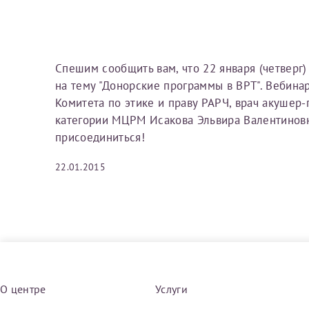
Вы можете оформить справку как для с
своим родителям).
Электронная почта*
Я подтверждаю,
Спешим сообщить вам, что 22 января (четверг)
Справка готовится
стр
на тему "Донорские программы в ВРТ". Вебинар
готового документа
из
Комитета по этике и праву РАРЧ, врач акушер-
Номер телефона*
выполняются
. Пожалу
категории МЦРМ Исакова Эльвира Валентинов
присоединиться!
После отправки заявки вы 
22.01.2015
«
Заявка на справку пр
Номер медицинской
уточнения информации
Сдать спермог
Заявление
Выберите специально
О центре
Услуги
Прошу выдать справку