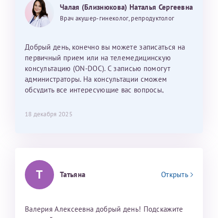
Могу ли я записаться к вам и обсудить
25 июня 2026
13 июня 2026
Чалая (Близнюкова) Наталья Сергеевна
Так же хотелось отметить мед. сестру Сухову
дальнейшие действия для программы эко
Наталью Викторовну. Тоже очень душевный человек.
Врач акушер-гинеколог, репродуктолог
С ней общение было, как с давней знакомой, очень
лёгкое и простое. Вообще в данной клинике весь
Добрый день, конечно вы можете записаться на
персонал очень вежливый и чуткий, прям приятно
первичный прием или на телемедицинскую
находиться. Мы собираемся туда ещё за вторым
консультацию (ON-DOC). С записью помогут
ребёнком, и конечно же только к Ринату
администраторы. На консультации сможем
Рафаильевичу, нашему волшебнику, без каких либо
обсудить все интересующие вас вопросы,
сомнений.
составить план подготовки и лечения.
18 декабря 2025
Темирбулатов Ринат Рафаилевич
Репродуктологи
26 июля 2026
Т
Татьяна
Открыть
Валерия Алексеевна добрый день! Подскажите