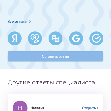
Получение справки
Все отзывы
Лично в кассе центра
Прислать на эл. почту
Направить справку сразу в ИФНС
(упрощенный порядок возврата НДФЛ с 2024 г.)
Оставить отзыв
Телефон*
Другие ответы специалиста
Электронная почта*
Н
Наталья
Открыть
скан 2-3 страниц паспорта пациента и