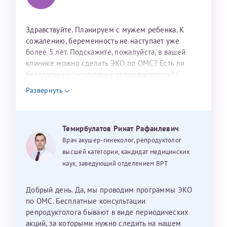
налогоплательщика* (основной разворот с фотографией,
вашими данными и местом выдачи)
Здравствуйте. Планируем с мужем ребенка. К
сожалению, беременность не наступает уже
более 5 лет. Подскажите, пожалуйста, в вашей
клинике можно сделать ЭКО по ОМС? Есть ли
бесплатная консультация репродуктолога? С
уважением, Наталья Баранова.
Развернуть
Александра
Темирбулатов Ринат Рафаилевич
Врач акушер-гинеколог, репродуктолог
Хотелось бы выразить благодарность Темирбулатову
высшей категории, кандидат медицинских
Ринату Рафаильевичу. Словами не описать, на сколько
наук, заведующий отделением ВРТ
мы ему благодарны. Благодаря ему мы стали
счастливыми родителями доченьки, которой
Добрый день. Да, мы проводим программы ЭКО
исполнилось вчера пол года. Ринат Рафаильевич
по ОМС. Бесплатные консультации
волшебник, который исполнил нашу очень давнюю
репродуктолога бывают в виде периодических
мечту. Забеременеть не получалось на протяжении
акций, за которыми нужно следить на нашем
Нажимая кнопку "Отправить" соглашаюсь с
Политикой