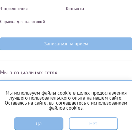
Энциклопедия
Контакты
Справка для налоговой
Записаться на прием
Мы в социальных сетях
Мы используем файлы cookie в целях предоставления
Вконтакте
Одноклассники
Яндекс.Дзен
Telegram
Max
лучшего пользовательского опыта на нашем сайте.
Оставаясь на сайте, вы соглашаетесь с
использованием
файлов cookies
.
ЗАПИСЬ
Комендантский проспект, 53/1A
Да
Нет