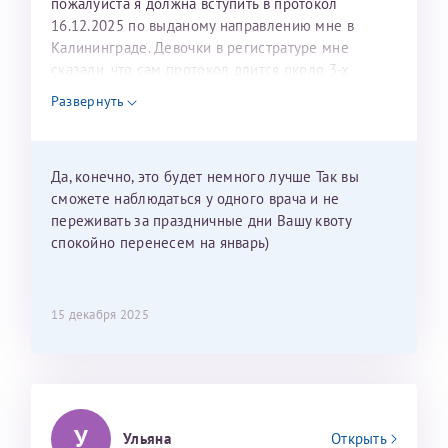
пожалуйста я должна вступить в протокол
16.12.2025 по выданому направлению мне в
Калининграде. Девочки в регистратуре мне
сказали, что сам протокол длится около 3-х
недель и 3 недели я должна находится в Питере.
Развернуть
Можно мне новый год провести в Калининграде и
приехать к Вам в январе? Будут ли действовать
мои направления?
Да, конечно, это будет немного лучше Так вы
сможете наблюдаться у одного врача и не
переживать за праздничные дни Вашу квоту
спокойно перенесем на январь)
15 декабря 2025
У
Ульяна
Открыть