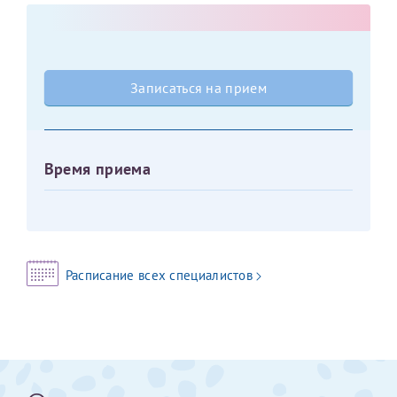
Оставить отзыв
Принимаю условия
Соглашения на обработку
Отчество*
персональных данных
Записаться на прием
Записаться на прием
Дата рождения*
Время приема
Для предоставления в налоговые органы Российской
Федерации, выписать ее на имя:
Расписание всех специалистов
Фамилия*
Имя*