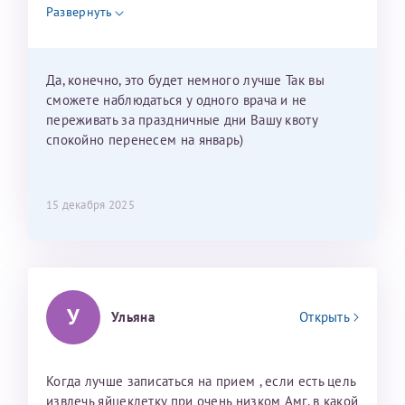
недель и 3 недели я должна находится в Питере.
Развернуть
Можно мне новый год провести в Калининграде и
приехать к Вам в январе? Будут ли действовать
мои направления?
Да, конечно, это будет немного лучше Так вы
сможете наблюдаться у одного врача и не
переживать за праздничные дни Вашу квоту
спокойно перенесем на январь)
15 декабря 2025
У
Ульяна
Открыть
Когда лучше записаться на прием , если есть цель
извлечь яйцеклетку при очень низком Амг, в какой