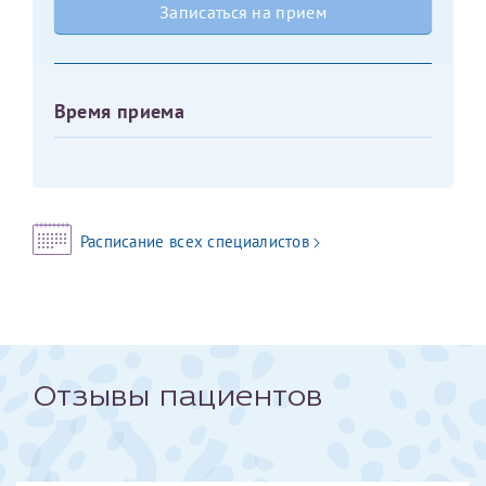
Записаться на прием
Оставить отзыв
Принимаю условия
Соглашения на обработку
Отчество*
персональных данных
Время приема
Записаться на прием
Дата рождения*
Расписание всех специалистов
Для предоставления в налоговые органы Российской
Федерации, выписать ее на имя:
Фамилия*
Отзывы пациентов
Имя*