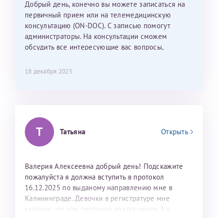
Добрый день, конечно вы можете записаться на
С ней общение было, как с давней знакомой, очень
первичный прием или на телемедицинскую
лёгкое и простое. Вообще в данной клинике весь
консультацию (ON-DOC). С записью помогут
персонал очень вежливый и чуткий, прям приятно
администраторы. На консультации сможем
находиться. Мы собираемся туда ещё за вторым
обсудить все интересующие вас вопросы,
ребёнком, и конечно же только к Ринату
составить план подготовки и лечения.
Рафаильевичу, нашему волшебнику, без каких либо
сомнений.
18 декабря 2025
Темирбулатов Ринат Рафаилевич
Репродуктологи
Т
Татьяна
Открыть
26 июля 2026
Валерия Алексеевна добрый день! Подскажите
пожалуйста я должна вступить в протокол
16.12.2025 по выданому направлению мне в
Калининграде. Девочки в регистратуре мне
сказали, что сам протокол длится около 3-х