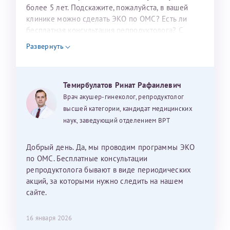
налогоплательщика* (основной разворот с фотографией,
более 5 лет. Подскажите, пожалуйста, в вашей
клинике можно сделать ЭКО по ОМС? Есть ли
вашими данными и местом выдачи)
бесплатная консультация репродуктолога? С
уважением, Наталья Баранова.
Развернуть
Александра
Темирбулатов Ринат Рафаилевич
Врач акушер-гинеколог, репродуктолог
высшей категории, кандидат медицинских
наук, заведующий отделением ВРТ
Хотелось бы выразить благодарность Темирбулатову
Ринату Рафаильевичу. Словами не описать, на сколько
Добрый день. Да, мы проводим программы ЭКО
мы ему благодарны. Благодаря ему мы стали
по ОМС. Бесплатные консультации
счастливыми родителями доченьки, которой
репродуктолога бывают в виде периодических
исполнилось вчера пол года. Ринат Рафаильевич
акций, за которыми нужно следить на нашем
волшебник, который исполнил нашу очень давнюю
сайте.
мечту. Забеременеть не получалось на протяжении
10 лет. Потом начались операции по женски
16 января 2026
(вылазили кисты на яичниках), после которых мне
Нажимая кнопку "Отправить" соглашаюсь с
Политикой