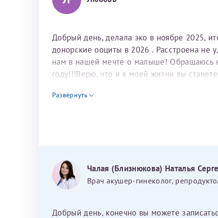
Добрый день, делала эко в ноябре 2025, и
донорские ооциты в 2026 . Расстроена не 
нам в нашей мечте о малыше! Обращаюсь к 
году!!!Верю, что и в моей жизни вы станет
для программы эко
Развернуть
Чалая (Близнюкова) Наталья Серг
Врач акушер-гинеколог, репродукто
Добрый день, конечно вы можете записать