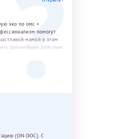
рую эко по омс +
офессионализм помогут
частливой мамой в этом
удить дальнейшие действия
тацию (ON-DOC). С