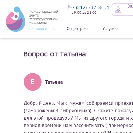
За
+7 (812) 237 58 51
с 9:00 до 21:00
Оставить
Записать
Задать в
Заявление 
О центре
Услуги
налоговых
Вопрос от Татьяна
Уважаемые пациенты! 
Ваше имя
Имя*
Мы рады приветст
ответы на интере
органов ознакомьтесь,
социальный налоговый
Мы просим вас не
Е
Татьяна
Ознакомить
информацию о сос
Фамилия
Отчество*
анонимность и за
условия мы не см
Добрый день. Мы с мужем собираемся приехат
(заморожены 4 эмбриончика). Скажите,пожалуй
Наши специалист
Электронная почта
Фамилия*
для этой процедуры? Мы из другого города и 
на основе ваших 
период времени нам рассчитывать ( примерное
Срок подготовки доку
можно скорее.
подготовка перед крио-переносом? И хочется