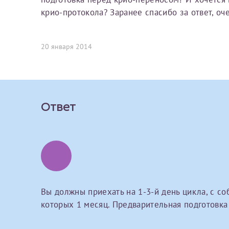
Вы можете оформить справку как для с
крио-протокола? Заранее спасибо за ответ, оч
своим родителям).
О каком враче расск
Электронная почта*
Я подтверждаю,
20 января 2014
Справка готовится
стр
Ваш отзыв
готового документа
из
Номер телефона*
выполняются
. Пожалу
Ответ
После отправки заявки вы 
«
Заявка на справку пр
Номер медицинской
уточнения информации
Сдать спермог
Прикрепить ф
Заявление
Вы должны приехать на 1-3-й день цикла, с со
которых 1 месяц. Предварительная подготовка 
Выберите специально
Прошу выдать справку