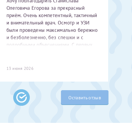
Хочу поблагодарить Станислава
Олеговича Егорова за прекрасный
приём. Очень компетентный, тактичный
и внимательный врач. Осмотр и УЗИ
были проведены максимально бережно
и безболезненно, без спешки и с
подробными объяснениями. С первых
минут чувствуется высокий
профессионализм и уважительное
 Словами не
отношение к пациенту. Спасибо
13 июня 2026
выми родителями
большое за чуткость, деликатность и
бник, который
комфортную атмосферу на приёме!
жении 10 лет.
ь с
 которых мне
Оставить отзыв
 Было принято
едуры. Поэтому
елали ЭКО
врача
ши поздравляем
Очень