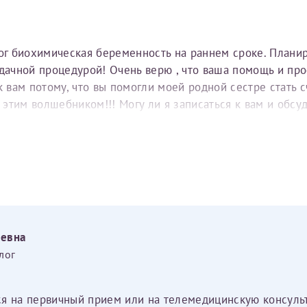
тог биохимическая беременность на раннем сроке. Плани
удачной процедурой! Очень верю , что ваша помощь и пр
вам потому, что вы помогли моей родной сестре стать с
е этим волшебником!!! Могу ли я записаться к вам и обс
еевна
лог
ся на первичный прием или на телемедицинскую консуль