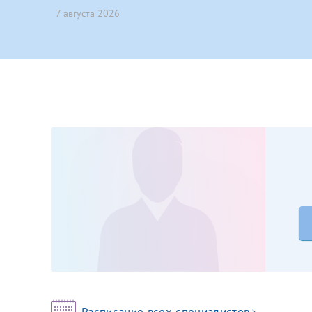
7 августа 2026
Принимаю усл
Фамилия*
Или введите его имя
Отчество*
Принимаю усл
Фамилия*
Отчество*
Расписание всех специалистов