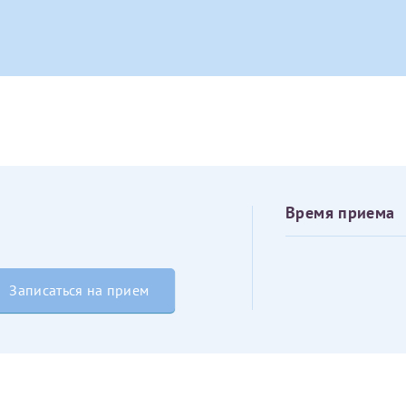
овия
Соглашения на обработку персональных данных
Имя*
Дата рождения*
Запис
овия
Соглашения на обработку персональных данных
Время приема
Имя*
Записаться на прием
ИНН Налогоплательщика*
налогоплательщик, тот, кто будет получать вычет - ФИО налогоплательщика