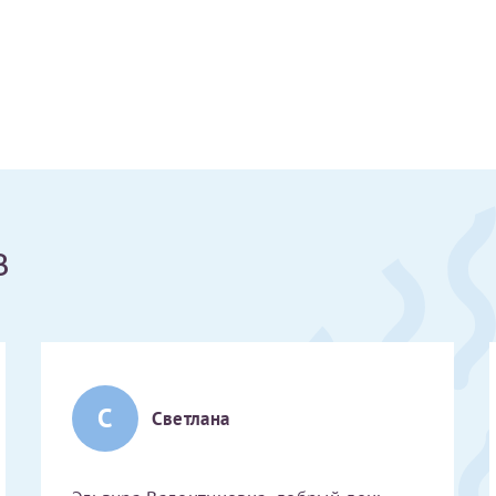
Получение справки
Лично в кассе центра
Прислать на эл. почту
Направить справку сразу в ИФНС
в
(упрощенный порядок возврата НДФЛ с 2024 г.)
Электронная почта*
С
Светлана