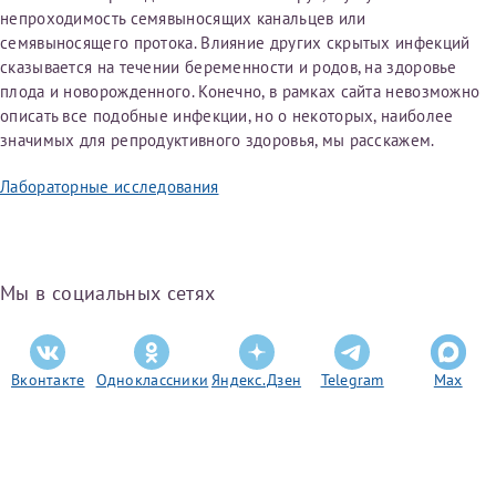
непроходимость семявыносящих канальцев или
Отчество*
семявыносящего протока. Влияние других скрытых инфекций
сказывается на течении беременности и родов, на здоровье
плода и новорожденного. Конечно, в рамках сайта невозможно
ИНН Налогоплательщика*
описать все подобные инфекции, но о некоторых, наиболее
значимых для репродуктивного здоровья, мы расскажем.
налогоплательщик, тот, кто будет получать вычет - ФИО
Лабораторные исследования
налогоплательщика
Мы в социальных сетях
За год/годы
2022
2023
Вконтакте
Одноклассники
Яндекс.Дзен
Telegram
Max
2024
2025