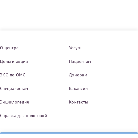
Получение справки
Лично в кассе центра
Прислать на эл. почту
О центре
Услуги
Направить справку сразу в ИФНС
Цены и акции
Пациентам
(упрощенный порядок возврата НДФЛ с 2024 г.)
ЭКО по ОМС
Донорам
Специалистам
Вакансии
Телефон*
Энциклопедия
Контакты
Электронная почта*
Справка для налоговой
скан 2-3 страниц паспорта пациента и