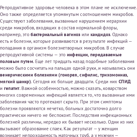
Репродуктивное здоровье человека в этом плане не исключение.
Оно также определяется упомянутым соотношением микробов.
Принимаю условия
Соглашения на обработку
Отчество*
Существуют заболевания, вызванные нарушением иерархии
персональных данных
среди микробов, входящих в состав нормальной флоры,
например, это
бактериальный вагиноз
или
кандидоз
. Однако
есть и болезни, которые развиваются в результате инфекций —
Записаться на прием
Дата рождения*
попадания в организм болезнетворных микробов. В случае
репродуктивной системы — это
инфекции, передаваемые
половым путем
. Еще лет тридцать назад подобные заболевания
можно было сосчитать на пальцах одной руки, и назывались они
венерическими болезнями (гонорея, сифилис, трихомониаз,
Для предоставления в налоговые органы Российской
мягкий шанкр)
. Сегодня их больше двадцати. Среди них
СПИД
Федерации, выписать ее на имя:
и
гепатит
. Важной особенностью, можно сказать, коварством
многих современных инфекций является то, что вызванные ими
Фамилия*
заболевания часто протекают скрыто. При этом симптомы
болезни проявляются нечетко, больных достаточно долго
практически ничего не беспокоит. Последствия инфекционных
болезней различны, нередко их бывает несколько. Одни из них
Имя*
вызывают образование спаек. Как результат — у женщин
возникает непроходимость маточных труб, а у мужчин —