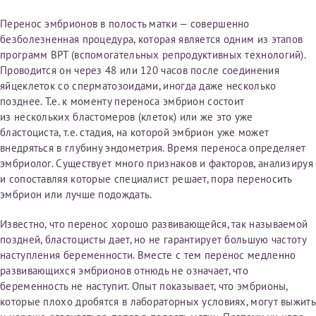
первом заявлении. После отправки готового документа
Электронная почта*
Наши специалисты готовы помочь вам, предоставив
Перенос эмбрионов в полость матки — совершенно
изменения и переоформление справки на другого
общую информацию и рекомендации на основе
безболезненная процедура, которая является одним из этапов
налогоплательщика не выполняются
. Пожалуйста,
ваших вопросов. Задайте ваш вопрос,
программ ВРТ (вспомогательных репродуктивных технологий).
внимательно проверяйте все данные перед отправкой
и мы постараемся ответить на него как можно
Проводится он через 48 или 120 часов после соединения
заявки.
скорее.
Номер телефона*
яйцеклеток со сперматозоидами, иногда даже несколько
позднее. Т.е. к моменту переноса эмбрион состоит
После отправки заявки вы получите письмо на указанную
Я подтверждаю, что ознакомился с уведомлением,
из нескольких бластомеров (клеток) или же это уже
электронную почту с подтверждением «
Заявка на справку
приведённым выше.
бластоциста, т.е. стадия, на которой эмбрион уже может
принята
». Если письмо не поступит, пожалуйста, свяжитесь
Номер медицинской карты МЦРМ
внедряться в глубину эндометрия. Время переноса определяет
с МЦРМ для уточнения информации.
Далее
эмбриолог. Существует много признаков и факторов, анализируя
и сопоставляя которые специалист решает, пора переносить
Заявление
эмбрион или лучше подождать.
Сдать спермограмму
Прошу выдать справку об оказанных медицинских услугах
Известно, что перенос хорошо развивающейся, так называемой
следующим пациентам:
поздней, бластоцисты дает, но не гарантирует большую частоту
Выберите специальность врача
наступления беременности. Вместе с тем перенос медленно
Фамилия*
развивающихся эмбрионов отнюдь не означает, что
беременность не наступит. Опыт показывает, что эмбрионы,
Или введите его имя
которые плохо дробятся в лабораторных условиях, могут выжить
Имя*