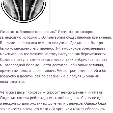
Получение справки
Лично в кассе центра
Сколько эмбрионов переносить? Ответ на этот вопрос
Прислать на эл. почту
за недолгую историю ЭКО претерпел существенные изменения.
В начале переносили все, что получили. Достаточно быстро
Направить справку сразу в ИФНС
было установлено, что перенос 3-4 эмбрионов обеспечивает
(упрощенный порядок возврата НДФЛ с 2024 г.)
максимально возможную частоту наступления беременности.
Однако в результате переноса нескольких эмбрионов частота
многоплодной беременности достигла небывалых величин,
причем не только за счет двоен. Число троен, четверней и более
Телефон*
возросло в десятки раз по сравнению с популяционными
показателями.
Электронная почта*
Чего же здесь плохого? — спросит неискушенный читатель.
Люди так хотели ребенка, а тут такой подарок. Сразу не один,
а несколько долгожданных дочечек и сыночков. Однако беда
заключается в том, что женский организм может обеспечить
скан 2-3 страниц паспорта пациента и