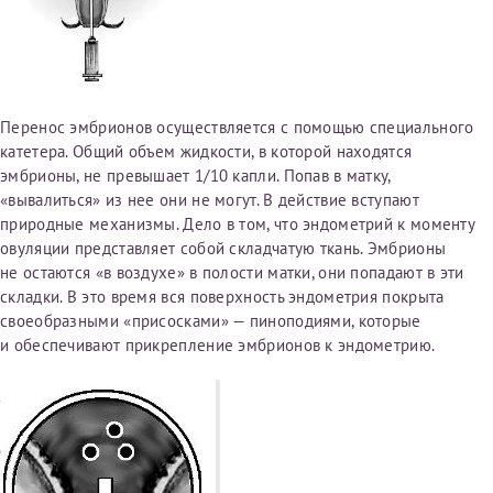
Отчество*
ИНН Налогоплательщика*
Перенос эмбрионов осуществляется с помощью специального
катетера. Общий объем жидкости, в которой находятся
эмбрионы, не превышает 1/10 капли. Попав в матку,
налогоплательщик, тот, кто будет получать вычет - ФИО
«вывалиться» из нее они не могут. В действие вступают
налогоплательщика
природные механизмы. Дело в том, что эндометрий к моменту
овуляции представляет собой складчатую ткань. Эмбрионы
не остаются «в воздухе» в полости матки, они попадают в эти
За год/годы
складки. В это время вся поверхность эндометрия покрыта
своеобразными «присосками» — пиноподиями, которые
2022
и обеспечивают прикрепление эмбрионов к эндометрию.
2023
2024
2025