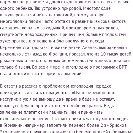
нормальное развитие и доносить до положенного срока только
налогоплательщика* (основной разворот с фотографией,
одного ребенка. Так устроено природой. Многоплодие
вашими данными и местом выдачи)
в акушерстве считается патологией, потому что при
многоплодии плоды часто отстают в развитии, высока частота
самопроизвольных выкидышей, преждевременных родов,
смертности новорожденных. Причем чем больше плодов, тем
хуже прогноз в отношении благополучного исхода
беременности, здоровья и жизни детей. Анализ, выполненный
несколько лет назад во Франции, показал, что из 10 тысяч детей
рожденных от многоплодных беременностей в живых осталось
только 6 тысяч. Во всем мире многоплодие в программах ВРТ
стали относить к категории осложнений.
В ответ на рассказ о проблемах многоплодия нередко
приходится слышать от пациентов: «Пусть беременность
наступит, а уж я ее выношу, да и врачи в беде не оставят,
помогут». Трудно против этого что-либо возразить. Ведь
за лечение платят сами пациенты, им и принимать
окончательное решение. Пытаясь снизить частоту многоплодия
в Германии, например, запретили перенос более 2 эмбрионов.
Это привело к снижению количества беременностей с большим
Нажимая кнопку "Отправить" соглашаюсь с
Политикой