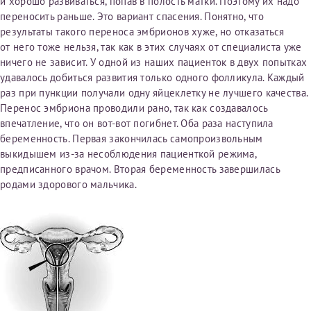
и хорошо развиваться, попав в полость матки. Поэтому их надо
переносить раньше. Это вариант спасения. Понятно, что
результаты такого переноса эмбрионов хуже, но отказаться
Принимаю условия
Соглашения на обработку
от него тоже нельзя, так как в этих случаях от специалиста уже
Отчество*
персональных данных
ничего не зависит. У одной из наших пациенток в двух попытках
удавалось добиться развития только одного фолликула. Каждый
раз при пункции получали одну яйцеклетку не лучшего качества.
Записаться на прием
Дата рождения*
Перенос эмбриона проводили рано, так как создавалось
впечатление, что он вот-вот погибнет. Оба раза наступила
беременность. Первая закончилась самопроизвольным
выкидышем из-за несоблюдения пациенткой режима,
предписанного врачом. Вторая беременность завершилась
Для предоставления в налоговые органы Российской
родами здорового мальчика.
Федерации, выписать ее на имя:
Фамилия*
Имя*