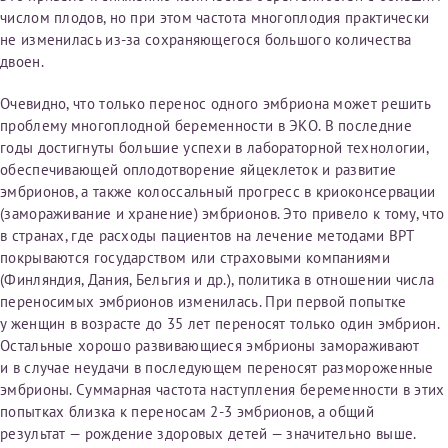
числом плодов, но при этом частота многоплодия практически
конфиденциальности
не изменилась из-за сохраняющегося большого количества
Я подтверждаю свое согласие на передачу указанной мной
двоен.
информации в электронной форме (в том числе персональных
данных) по открытым каналам связи сети Интернет.
Очевидно, что только перенос одного эмбриона может решить
проблему многоплодной беременности в ЭКО. В последние
годы достигнуты большие успехи в лабораторной технологии,
обеспечивающей оплодотворение яйцеклеток и развитие
эмбрионов, а также колоссальный прогресс в криоконсервации
(замораживание и хранение) эмбрионов. Это привело к тому, что
в странах, где расходы пациентов на лечение методами ВРТ
покрываются государством или страховыми компаниями
(Финляндия, Дания, Бельгия и др.), политика в отношении числа
переносимых эмбрионов изменилась. При первой попытке
у женщин в возрасте до 35 лет переносят только один эмбрион.
Остальные хорошо развивающиеся эмбрионы замораживают
и в случае неудачи в последующем переносят размороженные
эмбрионы. Суммарная частота наступления беременности в этих
попытках близка к переносам 2-3 эмбрионов, а общий
результат — рождение здоровых детей — значительно выше.