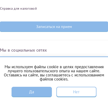
Справка для налоговой
Записаться на прием
Мы в социальных сетях
Мы используем файлы cookie в целях предоставления
Вконтакте
Одноклассники
Яндекс.Дзен
Telegram
Max
лучшего пользовательского опыта на нашем сайте.
Оставаясь на сайте, вы соглашаетесь с
использованием
файлов cookies
.
ЗАПИСЬ
Комендантский проспект, 53/1A
Да
Нет