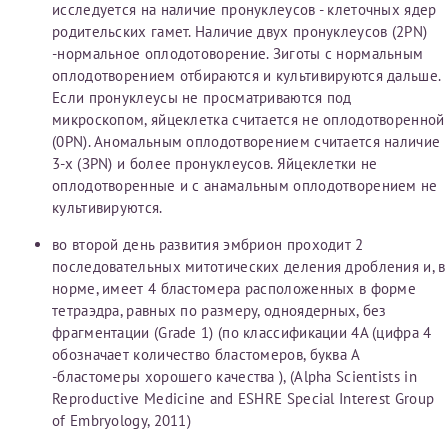
исследуется на наличие пронуклеусов - клеточных ядер
родительских гамет. Наличие двух пронуклеусов (2PN)
-нормальное оплодотоворение. Зиготы с нормальным
оплодотворением отбираются и культивируются дальше.
Если пронуклеусы не просматриваются под
микроскопом, яйцеклетка считается не оплодотворенной
(0PN). Аномальным оплодотворением считается наличие
3-х (ЗPN) и более пронуклеусов. Яйцеклетки не
оплодотворенные и с анамальным оплодотворением не
культивируются.
во второй день развития эмбрион проходит 2
последовательных митотических деления дробления и, в
норме, имеет 4 бластомера расположенных в форме
тетраэдра, равных по размеру, одноядерных, без
фрагментации (Grade 1) (по классификации 4A (цифра 4
обозначает количество бластомеров, буква А
-бластомеры хорошего качества ), (Alpha Scientists in
Reproductive Medicine and ESHRE Special Interest Group
of Embryology, 2011)