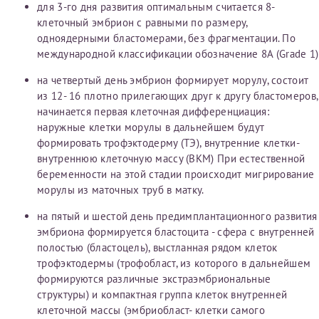
для 3-го дня развития оптимальным считается 8-
клеточный эмбрион с равными по размеру,
одноядерными бластомерами, без фрагментации. По
международной классификации обозначение 8А (Grade 1)
на четвертый день эмбрион формирует морулу, состоит
из 12- 16 плотно прилегающих друг к другу бластомеров,
начинается первая клеточная дифференциация:
наружные клетки морулы в дальнейшем будут
формировать трофэктодерму (ТЭ), внутренние клетки-
внутреннюю клеточную массу (ВКМ) При естественной
беременности на этой стадии происходит мигрирование
морулы из маточных труб в матку.
на пятый и шестой день предимплантационного развития
эмбриона формируется бластоцита - сфера с внутренней
полостью (бластоцель), выстланная рядом клеток
трофэктодермы (трофобласт, из которого в дальнейшем
формируются различные экстраэмбриональные
структуры) и компактная группа клеток внутренней
клеточной массы (эмбриобласт- клетки самого