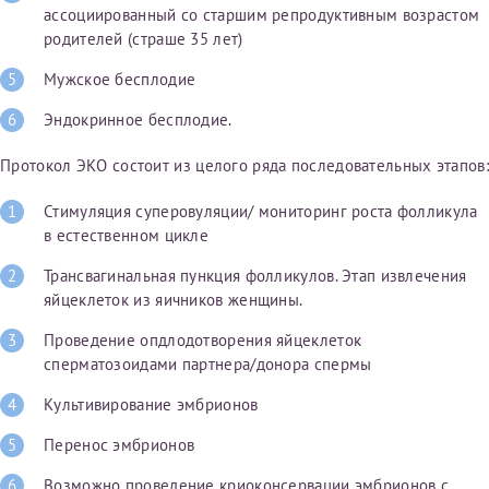
ассоциированный со старшим репродуктивным возрастом
родителей (страше 35 лет)
Принимаю условия
Соглашения на обработку
Отчество*
Мужское бесплодие
персональных данных
Эндокринное бесплодие.
Записаться на прием
Дата рождения*
Протокол ЭКО состоит из целого ряда последовательных этапов:
Стимуляция суперовуляции/ мониторинг роста фолликула
в естественном цикле
Трансвагинальная пункция фолликулов. Этап извлечения
Для предоставления в налоговые органы Российской
яйцеклеток из яичников женщины.
Федерации, выписать ее на имя:
Проведение опдлодотворения яйцеклеток
Фамилия*
сперматозоидами партнера/донора спермы
Культивирование эмбрионов
Имя*
Перенос эмбрионов
Возможно проведение криоконсервации эмбрионов с