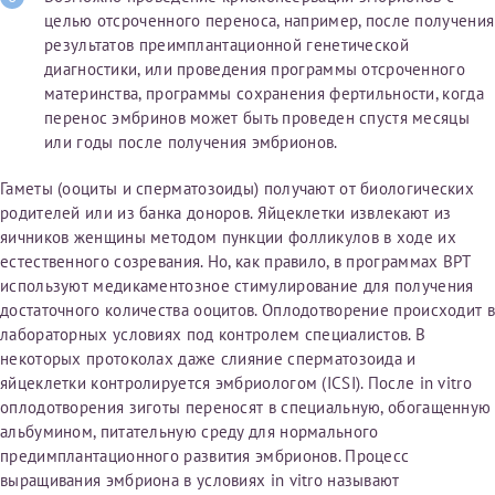
целью отсроченного переноса, например, после получения
Отчество*
результатов преимплантационной генетической
диагностики, или проведения программы отсроченного
материнства, программы сохранения фертильности, когда
ИНН Налогоплательщика*
перенос эмбринов может быть проведен спустя месяцы
или годы после получения эмбрионов.
налогоплательщик, тот, кто будет получать вычет - ФИО
Гаметы (ооциты и сперматозоиды) получают от биологических
налогоплательщика
родителей или из банка доноров. Яйцеклетки извлекают из
яичников женщины методом пункции фолликулов в ходе их
естественного созревания. Но, как правило, в программах ВРТ
используют медикаментозное стимулирование для получения
За год/годы
достаточного количества ооцитов. Оплодотворение происходит в
лабораторных условиях под контролем специалистов. В
2022
некоторых протоколах даже слияние сперматозоида и
2023
яйцеклетки контролируется эмбриологом (ICSI). После in vitro
оплодотворения зиготы переносят в специальную, обогащенную
2024
альбумином, питательную среду для нормального
2025
предимплантационного развития эмбрионов. Процесс
выращивания эмбриона в условиях in vitro называют