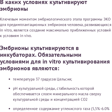
В каких условиях культивируют
налогоплательщика* (основной разворот с фотографией,
эмбрионы
вашими данными и местом выдачи)
Ключевым моментом эмбриологического этапа программы ЭКО
для предимплантационных эмбрионов человека, развивающихся
in vitro, является создание максимально приближенных условий
к условиям in vivo.
Эмбрионы культивируются в
инкубаторах. Обязательными
условиями для in vitro культивирования
эмбрионов являются:
температура 37 градусов Цельсия;
рН культуральной среды, стабильность которой
обеспечивается слоем минерального масла сверху
культуральной среды и концентрацией СО2
определенное содержание углекислого газа (5,5%-6.0%
Нажимая кнопку "Отправить" соглашаюсь с
Политикой