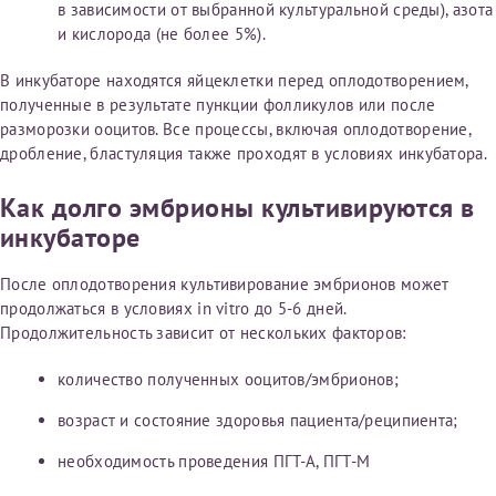
в зависимости от выбранной культуральной среды), азота
конфиденциальности
и кислорода (не более 5%).
Я подтверждаю свое согласие на передачу указанной мной
информации в электронной форме (в том числе персональных
В инкубаторе находятся яйцеклетки перед оплодотворением,
данных) по открытым каналам связи сети Интернет.
полученные в результате пункции фолликулов или после
разморозки ооцитов. Все процессы, включая оплодотворение,
дробление, бластуляция также проходят в условиях инкубатора.
Как долго эмбрионы культивируются в
инкубаторе
После оплодотворения культивирование эмбрионов может
продолжаться в условиях in vitro до 5-6 дней.
Продолжительность зависит от нескольких факторов:
количество полученных ооцитов/эмбрионов;
возраст и состояние здоровья пациента/реципиента;
необходимость проведения ПГТ-А, ПГТ-М