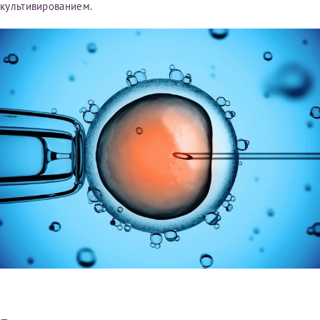
культивированием.
Получение справки
Лично в кассе центра
Прислать на эл. почту
Направить справку сразу в ИФНС
(упрощенный порядок возврата НДФЛ с 2024 г.)
Телефон*
Электронная почта*
скан 2-3 страниц паспорта пациента и