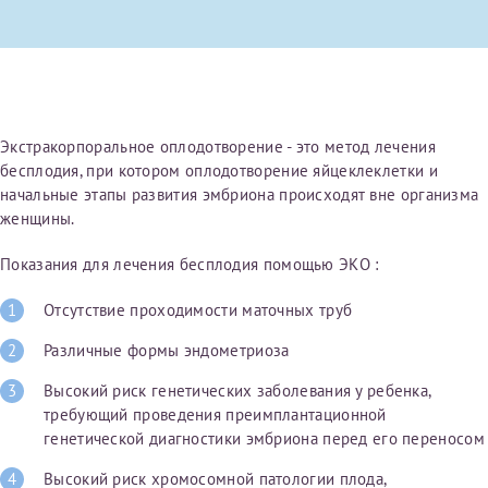
первом заявлении. После отправки готового документа
Электронная почта*
Наши специалисты готовы помочь вам, предоставив
изменения и переоформление справки на другого
общую информацию и рекомендации на основе
налогоплательщика не выполняются
. Пожалуйста,
ваших вопросов. Задайте ваш вопрос,
внимательно проверяйте все данные перед отправкой
и мы постараемся ответить на него как можно
заявки.
скорее.
Номер телефона*
Экстракорпоральное оплодотворение - это метод лечения
После отправки заявки вы получите письмо на указанную
Я подтверждаю, что ознакомился с уведомлением,
бесплодия, при котором оплодотворение яйцеклеклетки и
электронную почту с подтверждением «
Заявка на справку
приведённым выше.
начальные этапы развития эмбриона происходят вне организма
принята
». Если письмо не поступит, пожалуйста, свяжитесь
женщины.
Номер медицинской карты МЦРМ
с МЦРМ для уточнения информации.
Далее
Показания для лечения бесплодия помощью ЭКО :
Заявление
Отсутствие проходимости маточных труб
Сдать спермограмму
Прошу выдать справку об оказанных медицинских услугах
Различные формы эндометриоза
следующим пациентам:
Выберите специальность врача
Высокий риск генетических заболевания у ребенка,
Фамилия*
требующий проведения преимплантационной
генетической диагностики эмбриона перед его переносом
Или введите его имя
Высокий риск хромосомной патологии плода,
Имя*